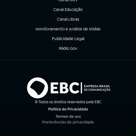
(abre em nova aba)
Canal Educação
(abre em nova aba)
Canal Libras
(abre em nova aba)
Monitoramento e Análise de Mídias
(abre em nova aba)
Publicidade Legal
(abre em nova aba)
Rádio Gov
(abre em nova aba)
© Todos os direitos reservados pela EBC
Política de Privacidade
(abre em nova aba)
Termos de uso
(abre em nova aba)
Preferências de privacidade