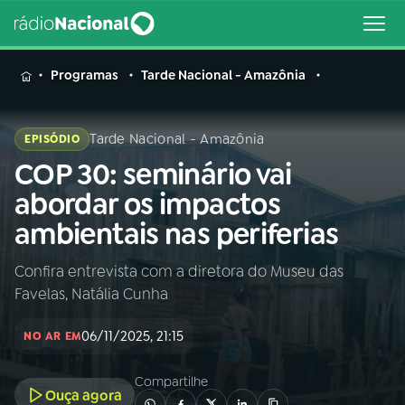
MENU
Programas
Tarde Nacional - Amazônia
Tarde Nacional - Amazônia
EPISÓDIO
COP 30: seminário vai
Buscar
na
abordar os impactos
Rádio
Buscar
ambientais nas periferias
Nacional
Confira entrevista com a diretora do Museu das
AO VIVO
Favelas, Natália Cunha
01
INÍCIO
06/11/2025, 21:15
NO AR EM
Compartilhe
02
A RÁDIO
Ouça agora