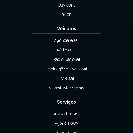
Ouvidoria
(abre em nova aba)
RNCP
(abre em nova aba)
Veículos
Agência Brasil
(abre em nova aba)
Rádio MEC
(abre em nova aba)
Rádio Nacional
Radioagência Nacional
(abre em nova aba)
TV Brasil
(abre em nova aba)
TV Brasil Internacional
(abre em nova aba)
Serviços
A Voz do Brasil
(abre em nova aba)
Agência GOV
(abre em nova aba)
Canal GOV