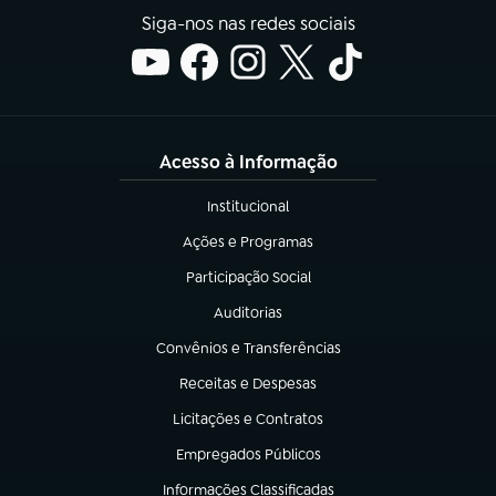
Siga-nos nas redes sociais
Acesso à Informação
Institucional
(abre em nova aba)
Ações e Programas
(abre em nova aba)
Participação Social
(abre em nova aba)
Auditorias
(abre em nova aba)
Convênios e Transferências
(abre em nova aba)
Receitas e Despesas
(abre em nova aba)
Licitações e Contratos
(abre em nova aba)
Empregados Públicos
(abre em nova aba)
Informações Classificadas