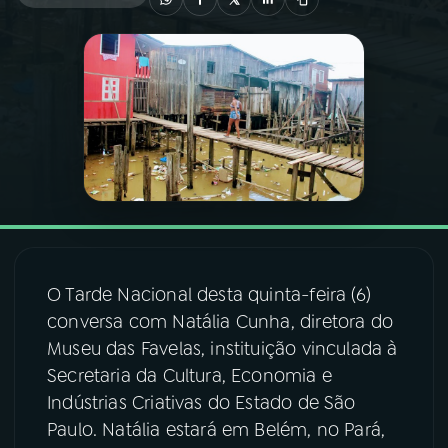
03
PROGRAMAÇÃO
04
PROGRAMAS
05
PODCASTS
06
VIDEOCASTS
O Tarde Nacional desta quinta-feira (6)
07
ÚLTIMAS
conversa com Natália Cunha, diretora do
Museu das Favelas, instituição vinculada à
Secretaria da Cultura, Economia e
08
FESTIVAL DE MÚSICA
Indústrias Criativas do Estado de São
Paulo. Natália estará em Belém, no Pará,
ACOMPANHE A RÁDIO NACIONAL