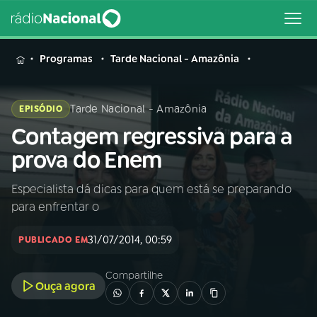
MENU
Programas
Tarde Nacional - Amazônia
Tarde Nacional - Amazônia
EPISÓDIO
Contagem regressiva para a
Buscar
na
prova do Enem
Rádio
Buscar
Nacional
Especialista dá dicas para quem está se preparando
para enfrentar o
AO VIVO
31/07/2014, 00:59
PUBLICADO EM
01
INÍCIO
Compartilhe
Ouça agora
02
A RÁDIO