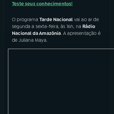
Teste seus conhecimentos!
YouTube
Facebook
O programa
Tarde Nacional
vai ao ar de
Instagram
X
segunda a sexta-feira, às 16h, na
Rádio
Nacional da Amazônia
. A apresentação é
TikTok
de Juliana Maya.