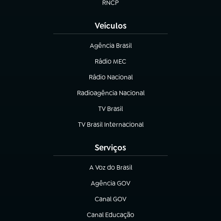
RNCP
(abre em nova aba)
Veículos
Agência Brasil
(abre em nova aba)
Rádio MEC
(abre em nova aba)
Rádio Nacional
Radioagência Nacional
(abre em nova aba)
TV Brasil
(abre em nova aba)
TV Brasil Internacional
(abre em nova aba)
Serviços
A Voz do Brasil
(abre em nova aba)
Agência GOV
(abre em nova aba)
Canal GOV
(abre em nova aba)
Canal Educação
(abre em nova aba)