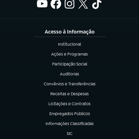
Acesso à Informação
Institucional
(abre em nova aba)
Ações e Programas
(abre em nova aba)
Participação Social
(abre em nova aba)
Auditorias
(abre em nova aba)
Convênios e Transferências
(abre em nova aba)
Receitas e Despesas
(abre em nova aba)
Licitações e Contratos
(abre em nova aba)
Empregados Públicos
(abre em nova aba)
Informações Classificadas
(abre em nova aba)
SIC
(abre em nova aba)