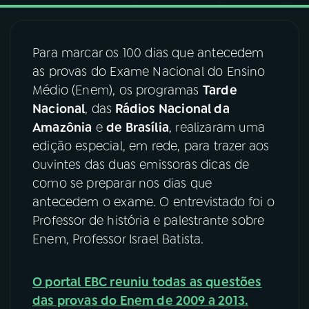
03
PROGRAMAÇÃO
Para marcar os 100 dias que antecedem
as provas do Exame Nacional do Ensino
04
PROGRAMAS
Médio (Enem), os programas
Tarde
Nacional
, das
Rádios Nacional da
05
PODCASTS
Amazônia
e
de Brasília
, realizaram uma
edição especial, em rede, para trazer aos
ouvintes das duas emissoras dicas de
06
VIDEOCASTS
como se preparar nos dias que
antecedem o exame. O entrevistado foi o
07
ÚLTIMAS
Professor de história e palestrante sobre
Enem, Professor Israel Batista.
08
FESTIVAL DE MÚSICA
O portal EBC reuniu todas as questões
das provas do Enem de 2009 a 2013.
ACOMPANHE A RÁDIO NACIONAL