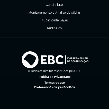
Canal Libras
(abre em nova aba)
Monitoramento e Análise de Mídias
(abre em nova aba)
Publicidade Legal
(abre em nova aba)
Rádio Gov
(abre em nova aba)
© Todos os direitos reservados pela EBC
Política de Privacidade
(abre em nova aba)
Termos de uso
(abre em nova aba)
Preferências de privacidade