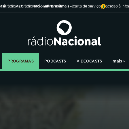
asil
rádio
MEC
rádio
Nacional
tv
Brasil
carta de serviço
acesso à inf
mais
PROGRAMAS
PODCASTS
VIDEOCASTS
mais