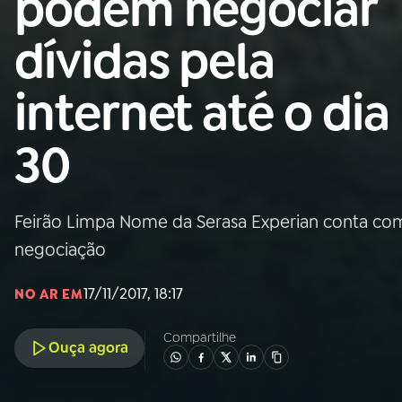
podem negociar
Nacional
dívidas pela
01
INÍCIO
internet até o dia
02
A RÁDIO
30
03
PROGRAMAÇÃO
Feirão Limpa Nome da Serasa Experian conta com
04
PROGRAMAS
negociação
05
PODCASTS
17/11/2017, 18:17
NO AR EM
Compartilhe
Ouça agora
06
VIDEOCASTS