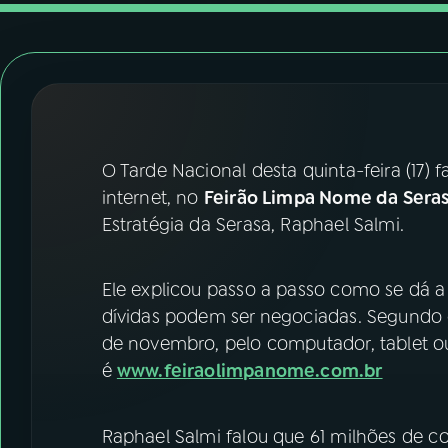
07
ÚLTIMAS
08
FESTIVAL DE MÚSICA
ACOMPANHE A RÁDIO NACIONAL
O Tarde Nacional desta quinta-feira (17) 
YouTube
Facebook
internet, no
Feirão Limpa Nome da Seras
Estratégia da Serasa, Raphael Salmi.
Instagram
X
TikTok
Ele explicou passo a passo como se dá a
dívidas podem ser negociadas. Segundo el
de novembro, pelo computador, tablet ou
é
www.feiraolimpanome.com.br
Raphael Salmi falou que 61 milhões de c