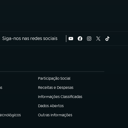
Siga-nos nas redes sociais
Participação Social
(abre em nova aba)
as
Receitas e Despesas
(abre em nova aba)
Informações Classificadas
(abre em nova aba)
Dados Abertos
(abre em nova aba)
Tecnológicos
Outras Informações
(abre em nova aba)