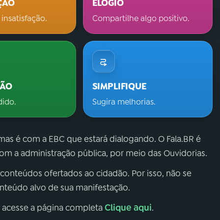
ÇÃO
ELOGIO
 insatisfação.
Compartilhe algo positivo.
ÇÃO
SIMPLIFIQUE
dido.
Sugira melhorias.
 mas é com a EBC que estará dialogando. O Fala.BR é
m a administração pública, por meio das Ouvidorias.
 conteúdos ofertados ao cidadão. Por isso, não se
onteúdo alvo de sua manifestação.
Clique aqui
, acesse a página completa
.