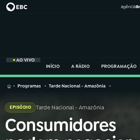
agência
Br
AO VIVO
INÍCIO
A RÁDIO
PROGRAMAÇÃO
MENU
Programas
Tarde Nacional - Amazônia
Buscar
na
Tarde Nacional - Amazônia
EPISÓDIO
Rádio
Buscar
Nacional
Consumidores
Buscar
na
Rádio
AO VIVO