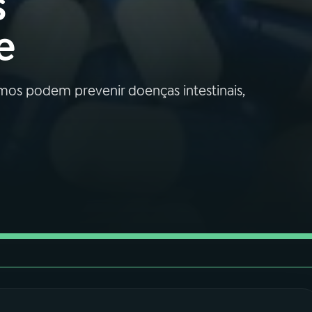
s
e
mos podem prevenir doenças intestinais,