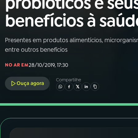
probióticos e seu
Nacional
benefícios à saúd
01
INÍCIO
02
A RÁDIO
Presentes em produtos alimentícios, microrganis
entre outros benefícios
03
PROGRAMAÇÃO
28/10/2019, 17:30
NO AR EM
04
PROGRAMAS
Compartilhe
Ouça agora
05
PODCASTS
06
VIDEOCASTS