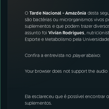
07
ÚLTIMAS
O
Tarde Nacional - Amazônia
desta segu
08
FESTIVAL DE MÚSICA
são bactérias ou microrganismos vivos 
suplementos e que podem trazer diverso
assunto foi
Vivian Rodrigues
, nutricioni
ACOMPANHE A RÁDIO NACIONAL
Esporte e Metabolismo pela Universidade
YouTube
Facebook
Confira a entrevista no
player
abaixo:
Instagram
X
TikTok
Your browser does not support the audio
Ela esclareceu que é possível encontrar 
suplementos.