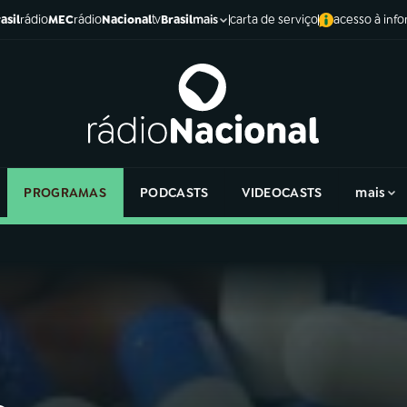
asil
rádio
MEC
rádio
Nacional
tv
Brasil
carta de serviço
acesso à inf
mais
PROGRAMAS
PODCASTS
VIDEOCASTS
mais