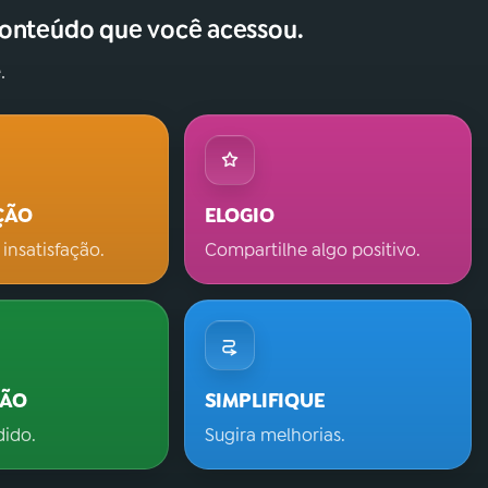
conteúdo que você acessou.
.
ÇÃO
ELOGIO
 insatisfação.
Compartilhe algo positivo.
ÇÃO
SIMPLIFIQUE
dido.
Sugira melhorias.