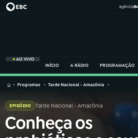
agência
Br
AO VIVO
INÍCIO
A RÁDIO
PROGRAMAÇÃO
MENU
Programas
Tarde Nacional - Amazônia
Buscar
na
Tarde Nacional - Amazônia
EPISÓDIO
Rádio
Buscar
Nacional
Conheça os
Buscar
na
Rádio
AO VIVO