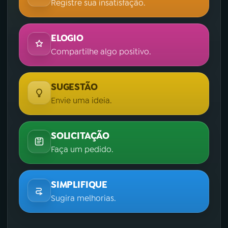
Registre sua insatisfação.
ELOGIO
Compartilhe algo positivo.
SUGESTÃO
Envie uma ideia.
SOLICITAÇÃO
Faça um pedido.
SIMPLIFIQUE
Sugira melhorias.