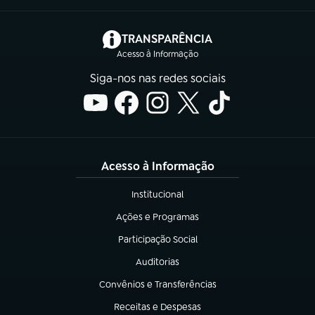
(abre em nova aba)
TRANSPARÊNCIA
Acesso à Informação
Siga-nos nas redes sociais
Acesso à Informação
Institucional
(abre em nova aba)
Ações e Programas
(abre em nova aba)
Participação Social
(abre em nova aba)
Auditorias
(abre em nova aba)
Convênios e Transferências
(abre em nova aba)
Receitas e Despesas
(abre em nova aba)