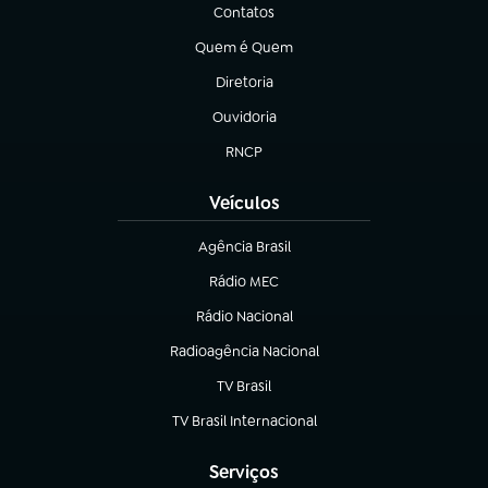
Contatos
(abre em nova aba)
Quem é Quem
(abre em nova aba)
Diretoria
(abre em nova aba)
Ouvidoria
(abre em nova aba)
RNCP
(abre em nova aba)
Veículos
Agência Brasil
(abre em nova aba)
Rádio MEC
(abre em nova aba)
Rádio Nacional
Radioagência Nacional
(abre em nova aba)
TV Brasil
(abre em nova aba)
TV Brasil Internacional
(abre em nova aba)
Serviços