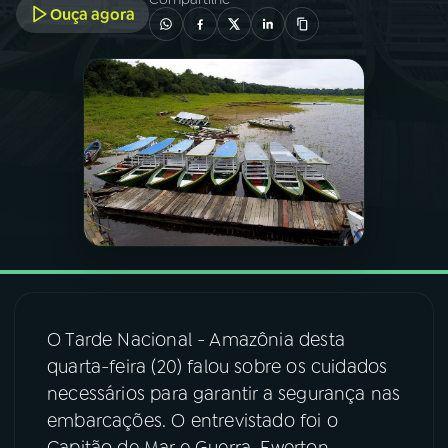
Ouça agora
03
PROGRAMAÇÃO
04
PROGRAMAS
05
PODCASTS
06
VIDEOCASTS
07
ÚLTIMAS
O Tarde Nacional - Amazônia desta
quarta-feira (20) falou sobre os cuidados
08
FESTIVAL DE MÚSICA
necessários para garantir a segurança nas
embarcações. O entrevistado foi o
ACOMPANHE A RÁDIO NACIONAL
Capitão de Mar e Guerra, Ewerton