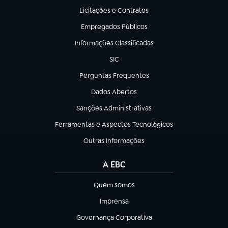
Licitações e Contratos
(abre em nova aba)
Empregados Públicos
(abre em nova aba)
Informações Classificadas
(abre em nova aba)
SIC
(abre em nova aba)
Perguntas Frequentes
(abre em nova aba)
Dados Abertos
(abre em nova aba)
Sanções Administrativas
(abre em nova aba)
Ferramentas e Aspectos Tecnológicos
(abre em nova aba)
Outras Informações
(abre em nova aba)
A EBC
Quem somos
(abre em nova aba)
Imprensa
(abre em nova aba)
Governança Corporativa
(abre em nova aba)