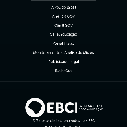
A Voz do Brasil
(abre em nova aba)
Agência GOV
(abre em nova aba)
Canal GOV
(abre em nova aba)
Canal Educação
(abre em nova aba)
Canal Libras
(abre em nova aba)
Monitoramento e Análise de Mídias
(abre em nova aba)
Publicidade Legal
(abre em nova aba)
Rádio Gov
(abre em nova aba)
© Todos os direitos reservados pela EBC