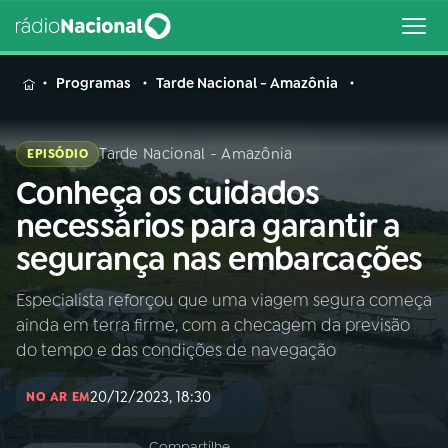
MENU
Programas
Tarde Nacional - Amazônia
Tarde Nacional - Amazônia
EPISÓDIO
Conheça os cuidados
Buscar
na
necessários para garantir a
Rádio
Buscar
segurança nas embarcações
Nacional
Especialista reforçou que uma viagem segura começa
AO VIVO
ainda em terra firme, com a checagem da previsão
do tempo e das condições de navegação
01
INÍCIO
20/12/2023, 18:30
NO AR EM
02
A RÁDIO
Compartilhe