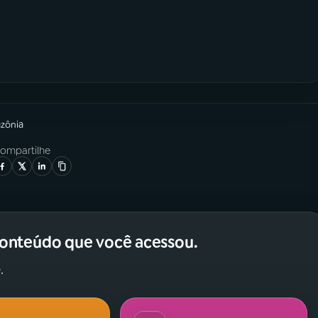
azônia
ompartilhe
conteúdo que você acessou.
.