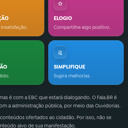
ÇÃO
ELOGIO
 insatisfação.
Compartilhe algo positivo.
ÇÃO
SIMPLIFIQUE
dido.
Sugira melhorias.
 mas é com a EBC que estará dialogando. O Fala.BR é
m a administração pública, por meio das Ouvidorias.
 conteúdos ofertados ao cidadão. Por isso, não se
onteúdo alvo de sua manifestação.