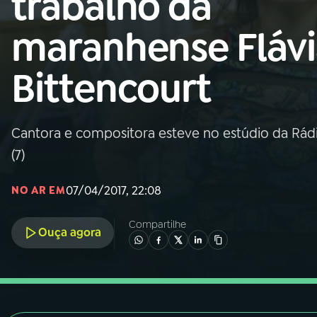
trabalho da
Nacional
maranhense Flávi
01
INÍCIO
Bittencourt
02
A RÁDIO
Cantora e compositora esteve no estúdio da Rádi
03
PROGRAMAÇÃO
(7)
04
PROGRAMAS
07/04/2017, 22:08
NO AR EM
Compartilhe
05
PODCASTS
Ouça agora
06
VIDEOCASTS