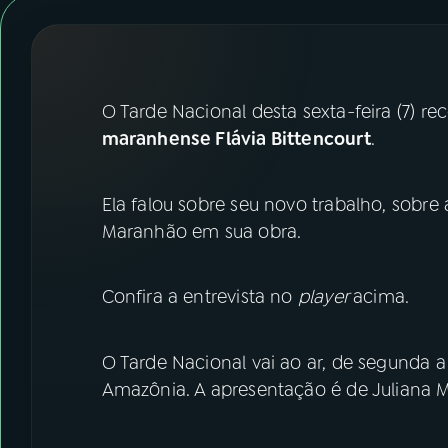
07
ÚLTIMAS
08
FESTIVAL DE MÚSICA
O Tarde Nacional desta sexta-feira (7) re
ACOMPANHE A RÁDIO NACIONAL
maranhense Flávia Bittencourt
.
YouTube
Facebook
Ela falou sobre seu novo trabalho, sobre 
Instagram
X
Maranhão em sua obra.
TikTok
Confira a entrevista no
player
acima.
O Tarde Nacional vai ao ar, de segunda a 
Amazônia. A apresentação é de Juliana 