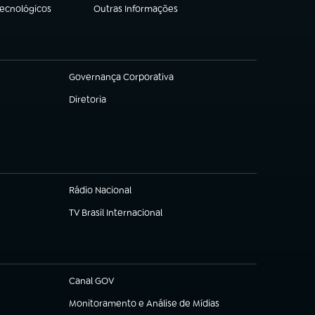
Tecnológicos
Outras Informações
(abre em nova aba)
Governança Corporativa
(abre em nova aba)
Diretoria
(abre em nova aba)
Rádio Nacional
TV Brasil Internacional
(abre em nova aba)
Canal GOV
(abre em nova aba)
Monitoramento e Análise de Mídias
(abre em nova aba)