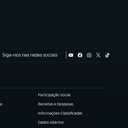
Siga-nos nas redes sociais
Participação Social
(abre em nova aba)
as
Receitas e Despesas
(abre em nova aba)
Informações Classificadas
(abre em nova aba)
Dados Abertos
(abre em nova aba)