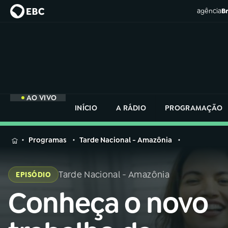
agência
Br
AO VIVO
INÍCIO
A RÁDIO
PROGRAMAÇÃO
MENU
Programas
Tarde Nacional - Amazônia
Buscar
na
Tarde Nacional - Amazônia
EPISÓDIO
Rádio
Buscar
Nacional
Conheça o novo
Buscar
na
Rádio
AO VIVO