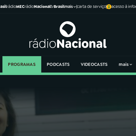
asil
rádio
MEC
rádio
Nacional
tv
Brasil
carta de serviço
acesso à inf
mais
PROGRAMAS
PODCASTS
VIDEOCASTS
mais