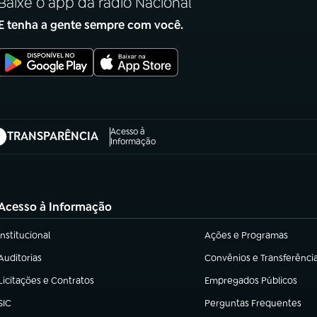
Baixe o app da rádio Nacional
E tenha a gente sempre com você.
Acesso à
TRANSPARÊNCIA
abre em nova aba)
Informação
Acesso à Informação
Institucional
Ações e Programas
(abre em nova aba)
(abre em nova aba)
Auditorias
Convênios e Transferênci
(abre em nova aba)
(abre em nova aba)
Licitações e Contratos
Empregados Públicos
(abre em nova aba)
(abre em nova aba)
SIC
Perguntas Frequentes
(abre em nova aba)
(abre em nova aba)