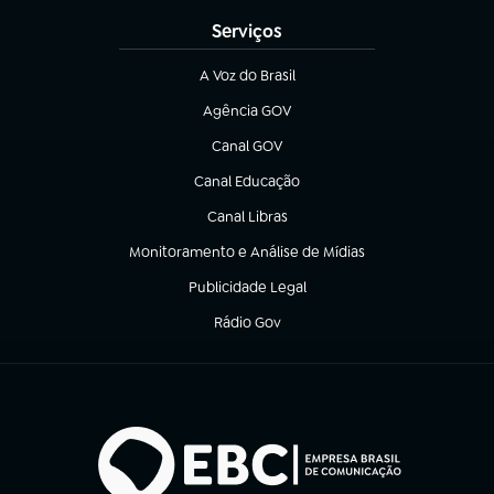
Serviços
A Voz do Brasil
(abre em nova aba)
Agência GOV
(abre em nova aba)
Canal GOV
(abre em nova aba)
Canal Educação
(abre em nova aba)
Canal Libras
(abre em nova aba)
Monitoramento e Análise de Mídias
(abre em nova aba)
Publicidade Legal
(abre em nova aba)
Rádio Gov
(abre em nova aba)