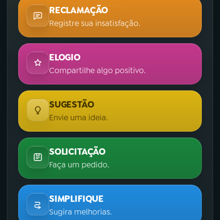
RECLAMAÇÃO
Registre sua insatisfação.
ELOGIO
Compartilhe algo positivo.
SUGESTÃO
Envie uma ideia.
SOLICITAÇÃO
Faça um pedido.
SIMPLIFIQUE
Sugira melhorias.