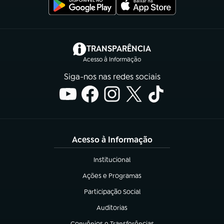
(abre em nova aba)
TRANSPARÊNCIA
Acesso à Informação
Siga-nos nas redes sociais
Acesso à Informação
Institucional
(abre em nova aba)
Ações e Programas
(abre em nova aba)
Participação Social
(abre em nova aba)
Auditorias
(abre em nova aba)
Convênios e Transferências