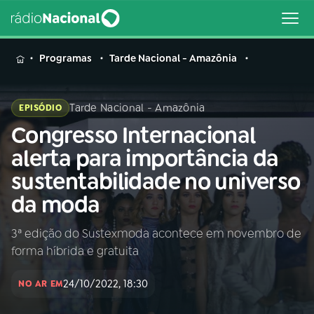
MENU
Programas
Tarde Nacional - Amazônia
Tarde Nacional - Amazônia
EPISÓDIO
Congresso Internacional
Buscar
na
alerta para importância da
Rádio
Buscar
sustentabilidade no universo
Nacional
da moda
AO VIVO
3ª edição do Sustexmoda acontece em novembro de
forma híbrida e gratuita
01
INÍCIO
24/10/2022, 18:30
NO AR EM
02
A RÁDIO