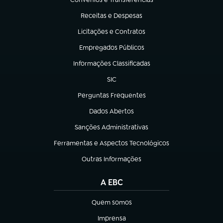
(abre em nova aba)
Receitas e Despesas
(abre em nova aba)
Licitações e Contratos
(abre em nova aba)
Empregados Públicos
(abre em nova aba)
Informações Classificadas
(abre em nova aba)
SIC
(abre em nova aba)
Perguntas Frequentes
(abre em nova aba)
Dados Abertos
(abre em nova aba)
Sanções Administrativas
(abre em nova aba)
Ferramentas e Aspectos Tecnológicos
(abre em nova aba)
Outras Informações
(abre em nova aba)
A EBC
Quem somos
(abre em nova aba)
Imprensa
(abre em nova aba)