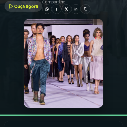
Compartilhe
Ouça agora
03
PROGRAMAÇÃO
04
PROGRAMAS
05
PODCASTS
06
VIDEOCASTS
07
ÚLTIMAS
08
FESTIVAL DE MÚSICA
ACOMPANHE A RÁDIO NACIONAL