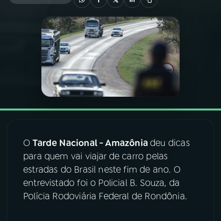
03
PROGRAMAÇÃO
04
PROGRAMAS
05
PODCASTS
06
VIDEOCASTS
O
Tarde Nacional - Amazônia
deu dicas
07
ÚLTIMAS
para quem vai viajar de carro pelas
estradas do Brasil neste fim de ano. O
entrevistado foi o Policial B. Souza, da
08
FESTIVAL DE MÚSICA
Polícia Rodoviária Federal de Rondônia.
ACOMPANHE A RÁDIO NACIONAL