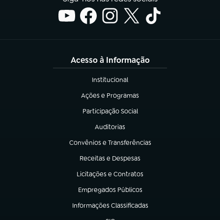
Acesso à Informação
Institucional
(abre em nova aba)
Ações e Programas
(abre em nova aba)
Participação Social
(abre em nova aba)
Auditorias
(abre em nova aba)
Convênios e Transferências
(abre em nova aba)
Receitas e Despesas
(abre em nova aba)
Licitações e Contratos
(abre em nova aba)
Empregados Públicos
(abre em nova aba)
Informações Classificadas
(abre em nova aba)