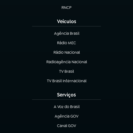
RNCP
(abre em nova aba)
Veículos
Agência Brasil
(abre em nova aba)
Rádio MEC
(abre em nova aba)
Rádio Nacional
Radioagência Nacional
(abre em nova aba)
TV Brasil
(abre em nova aba)
TV Brasil Internacional
(abre em nova aba)
Serviços
A Voz do Brasil
(abre em nova aba)
Agência GOV
(abre em nova aba)
Canal GOV
(abre em nova aba)