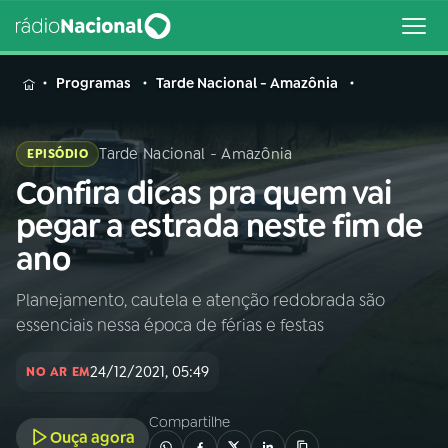
MENU
Programas
Tarde Nacional - Amazônia
Tarde Nacional - Amazônia
EPISÓDIO
Confira dicas pra quem vai
Buscar
na
pegar a estrada neste fim de
Rádio
Buscar
ano
Nacional
Planejamento, cautela e atenção redobrada são
AO VIVO
essenciais nessa época de férias e festas
01
INÍCIO
24/12/2021, 05:49
NO AR EM
Compartilhe
02
A RÁDIO
Ouça agora