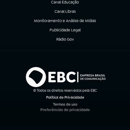
Canal Educação
(abre em nova aba)
Canal Libras
(abre em nova aba)
Monitoramento e Análise de Mídias
(abre em nova aba)
Publicidade Legal
(abre em nova aba)
Rádio Gov
(abre em nova aba)
© Todos os direitos reservados pela EBC
Política de Privacidade
(abre em nova aba)
Termos de uso
(abre em nova aba)
Preferências de privacidade