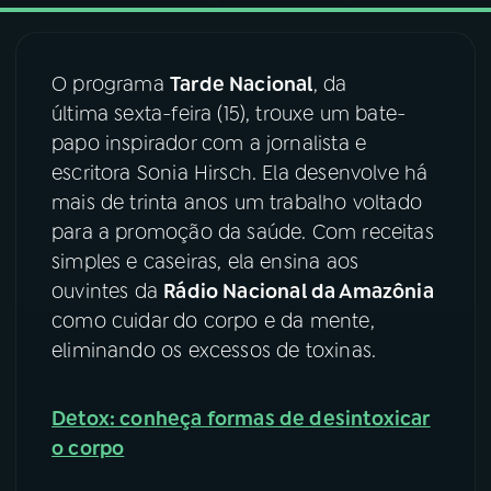
03
PROGRAMAÇÃO
O programa
Tarde Nacional
, da
última sexta-feira (15), trouxe um bate-
04
PROGRAMAS
papo inspirador com a jornalista e
escritora Sonia Hirsch. Ela desenvolve há
05
PODCASTS
mais de trinta anos um trabalho voltado
para a promoção da saúde. Com receitas
simples e caseiras, ela ensina aos
06
VIDEOCASTS
ouvintes da
Rádio Nacional da Amazônia
como cuidar do corpo e da mente,
07
ÚLTIMAS
eliminando os excessos de toxinas.
08
FESTIVAL DE MÚSICA
Detox: conheça formas de desintoxicar
o corpo
ACOMPANHE A RÁDIO NACIONAL