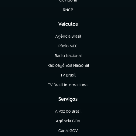
Ouvidoria
(abre em nova aba)
RNCP
(abre em nova aba)
Veículos
Agência Brasil
(abre em nova aba)
Rádio MEC
(abre em nova aba)
Rádio Nacional
Radioagência Nacional
(abre em nova aba)
TV Brasil
(abre em nova aba)
TV Brasil Internacional
(abre em nova aba)
Serviços
A Voz do Brasil
(abre em nova aba)
Agência GOV
(abre em nova aba)
Canal GOV
(abre em nova aba)