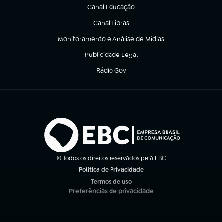
Canal Educação
(abre em nova aba)
Canal Libras
(abre em nova aba)
Monitoramento e Análise de Mídias
(abre em nova aba)
Publicidade Legal
(abre em nova aba)
Rádio Gov
(abre em nova aba)
© Todos os direitos reservados pela EBC
Política de Privacidade
(abre em nova aba)
Termos de uso
(abre em nova aba)
Preferências de privacidade