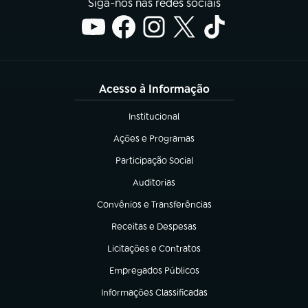
Siga-nos nas redes sociais
Acesso à Informação
Institucional
(abre em nova aba)
Ações e Programas
(abre em nova aba)
Participação Social
(abre em nova aba)
Auditorias
(abre em nova aba)
Convênios e Transferências
(abre em nova aba)
Receitas e Despesas
(abre em nova aba)
Licitações e Contratos
(abre em nova aba)
Empregados Públicos
(abre em nova aba)
Informações Classificadas
(abre em nova aba)