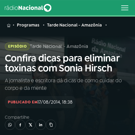
MENU
Programas
Tarde Nacional - Amazônia
Tarde Nacional - Amazônia
EPISÓDIO
Confira dicas para eliminar
Buscar
na
toxinas com Sonia Hirsch
Rádio
Buscar
Nacional
A jornalista e escritora dá dicas de como cuidar do
corpo e da mente
AO VIVO
17/08/2014, 18:38
PUBLICADO EM
01
INÍCIO
Compartilhe
02
A RÁDIO