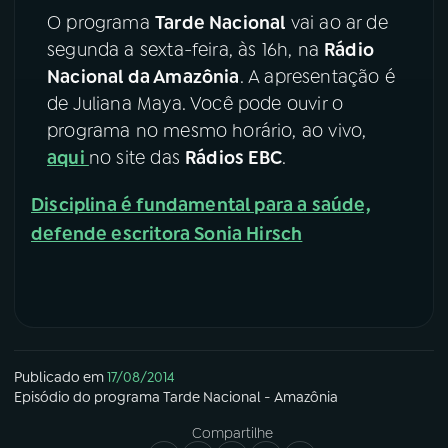
O programa
Tarde Nacional
vai ao ar de
YouTube
Facebook
segunda a sexta-feira, às 16h, na
Rádio
Nacional da Amazônia
. A apresentação é
Instagram
X
de Juliana Maya. Você pode ouvir o
programa no mesmo horário, ao vivo,
TikTok
aqui
no site das
Rádios EBC
.
Disciplina é fundamental para a saúde,
defende escritora Sonia Hirsch
Publicado em
17/08/2014
Episódio
do programa
Tarde Nacional - Amazônia
Compartilhe