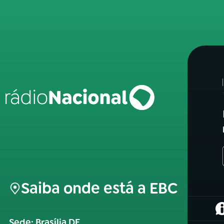
Saiba onde está a EBC
(
Sede: Brasília DF