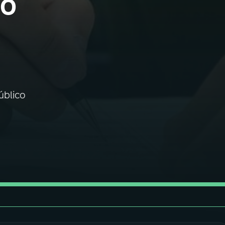
do
úblico