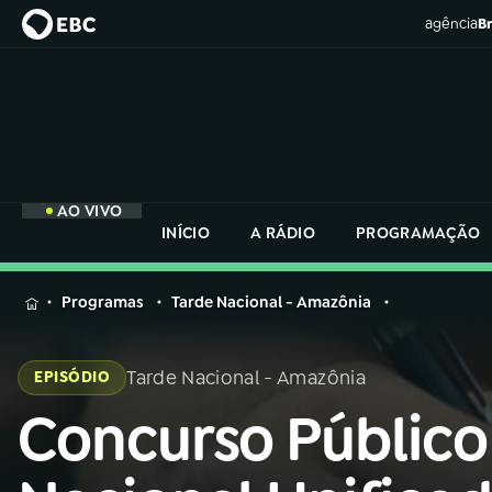
agência
Br
AO VIVO
INÍCIO
A RÁDIO
PROGRAMAÇÃO
MENU
Programas
Tarde Nacional - Amazônia
Buscar
na
Tarde Nacional - Amazônia
EPISÓDIO
Rádio
Buscar
Nacional
Concurso Público
Buscar
na
Rádio
AO VIVO