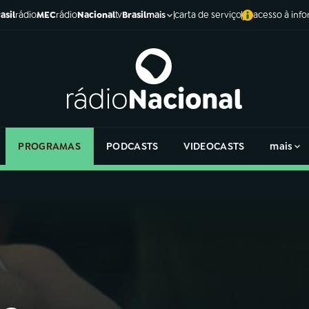
asil
rádio
MEC
rádio
Nacional
tv
Brasil
carta de serviço
acesso à inf
mais
PROGRAMAS
PODCASTS
VIDEOCASTS
mais