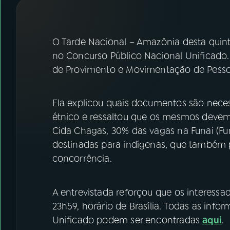
07
ÚLTIMAS
08
FESTIVAL DE MÚSICA
O Tarde Nacional – Amazônia desta quinta
no Concurso Público Nacional Unificado.
de Provimento e Movimentação de Pesso
ACOMPANHE A RÁDIO NACIONAL
YouTube
Facebook
Ela explicou quais documentos são nec
étnico e ressaltou que os mesmos devem
Instagram
X
Cida Chagas, 30% das vagas na Funai (F
TikTok
destinadas para indígenas, que também 
concorrência.
A entrevistada reforçou que os interessad
23h59, horário de Brasília. Todas as inf
Unificado podem ser encontradas
aqui
.