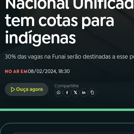
Nacional Unifica
Nacional
tem cotas para
01
INÍCIO
indígenas
02
A RÁDIO
30% das vagas na Funai serão destinadas a esse p
03
PROGRAMAÇÃO
08/02/2024, 18:30
NO AR EM
04
PROGRAMAS
Compartilhe
Ouça agora
05
PODCASTS
06
VIDEOCASTS