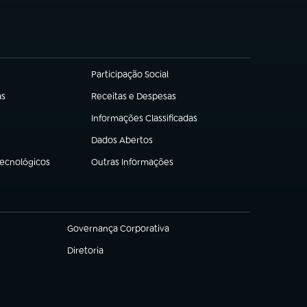
Participação Social
(abre em nova aba)
as
Receitas e Despesas
(abre em nova aba)
Informações Classificadas
(abre em nova aba)
Dados Abertos
(abre em nova aba)
Tecnológicos
Outras Informações
(abre em nova aba)
Governança Corporativa
(abre em nova aba)
Diretoria
(abre em nova aba)