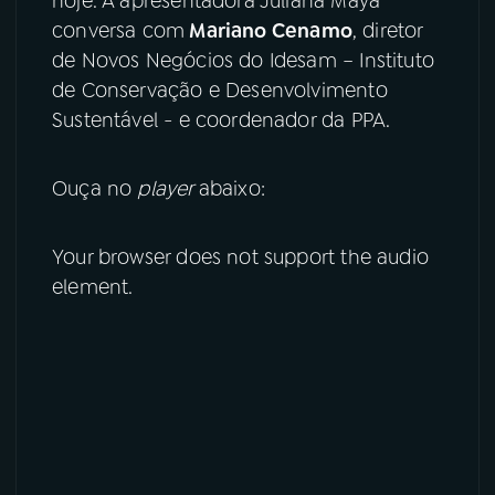
hoje. A apresentadora Juliana Maya
conversa com
Mariano Cenamo
, diretor
YouTube
Facebook
de Novos Negócios do Idesam – Instituto
de Conservação e Desenvolvimento
Instagram
X
Sustentável - e coordenador da PPA.
TikTok
Ouça no
player
abaixo:
Your browser does not support the audio
element.