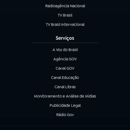
Radioagência Nacional
(abre em nova aba)
TV Brasil
(abre em nova aba)
TV Brasil Internacional
(abre em nova aba)
Serviços
A Voz do Brasil
(abre em nova aba)
Agência GOV
(abre em nova aba)
Canal GOV
(abre em nova aba)
Canal Educação
(abre em nova aba)
Canal Libras
(abre em nova aba)
Monitoramento e Análise de Mídias
(abre em nova aba)
Publicidade Legal
(abre em nova aba)
Rádio Gov
(abre em nova aba)