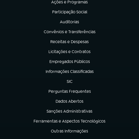
Ações e Programas
(abre em nova aba)
Participação Social
(abre em nova aba)
Auditorias
(abre em nova aba)
Convênios e Transferências
(abre em nova aba)
Receitas e Despesas
(abre em nova aba)
Licitações e Contratos
(abre em nova aba)
Empregados Públicos
(abre em nova aba)
Informações Classificadas
(abre em nova aba)
SIC
(abre em nova aba)
Perguntas Frequentes
(abre em nova aba)
Dados Abertos
(abre em nova aba)
Sanções Administrativas
(abre em nova aba)
Ferramentas e Aspectos Tecnológicos
(abre em nova aba)
Outras Informações
(abre em nova aba)