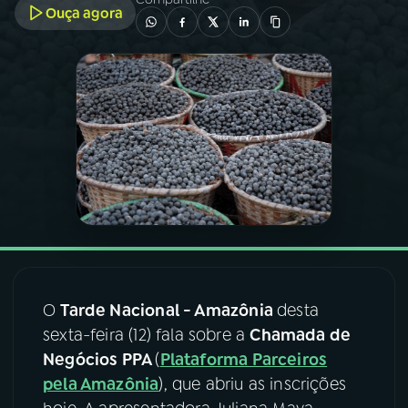
Ouça agora
03
PROGRAMAÇÃO
04
PROGRAMAS
05
PODCASTS
06
VIDEOCASTS
07
ÚLTIMAS
O
Tarde Nacional - Amazônia
desta
sexta-feira (12) fala sobre a
Chamada de
08
FESTIVAL DE MÚSICA
Negócios PPA
(
Plataforma Parceiros
pela Amazônia
), que abriu as inscrições
ACOMPANHE A RÁDIO NACIONAL