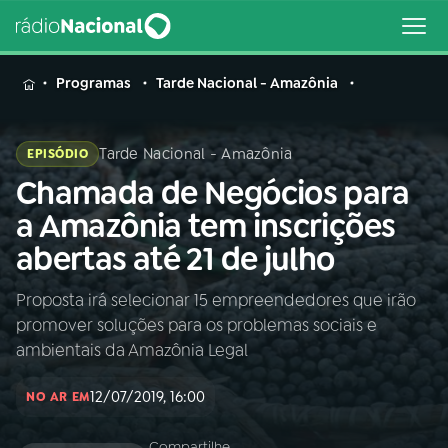
MENU
Programas
Tarde Nacional - Amazônia
Tarde Nacional - Amazônia
EPISÓDIO
Chamada de Negócios para
Buscar
na
a Amazônia tem inscrições
Rádio
Buscar
abertas até 21 de julho
Nacional
Proposta irá selecionar 15 empreendedores que irão
AO VIVO
promover soluções para os problemas sociais e
ambientais da Amazônia Legal
01
INÍCIO
12/07/2019, 16:00
NO AR EM
02
A RÁDIO
Compartilhe