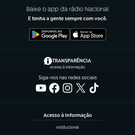
Baixe o app da rádio Nacional
E tenha a gente sempre com você.
(abre em nova aba)
TRANSPARÊNCIA
Acesso à Informação
Siga-nos nas redes sociais
Acesso à Informação
Institucional
(abre em nova aba)