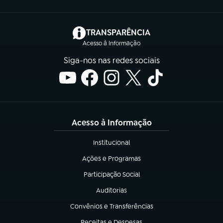
(abre em nova aba)
TRANSPARÊNCIA
Acesso à Informação
Siga-nos nas redes sociais
Acesso à Informação
Institucional
(abre em nova aba)
Ações e Programas
(abre em nova aba)
Participação Social
(abre em nova aba)
Auditorias
(abre em nova aba)
Convênios e Transferências
(abre em nova aba)
Receitas e Despesas