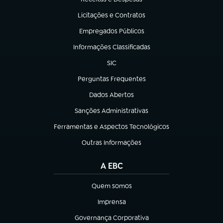
(abre em nova aba)
Licitações e Contratos
(abre em nova aba)
Empregados Públicos
(abre em nova aba)
Informações Classificadas
(abre em nova aba)
SIC
(abre em nova aba)
Perguntas Frequentes
(abre em nova aba)
Dados Abertos
(abre em nova aba)
Sanções Administrativas
(abre em nova aba)
Ferramentas e Aspectos Tecnológicos
(abre em nova aba)
Outras Informações
(abre em nova aba)
A EBC
Quem somos
(abre em nova aba)
Imprensa
(abre em nova aba)
Governança Corporativa
(abre em nova aba)