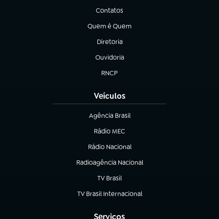
Contatos
(abre em nova aba)
Quem é Quem
(abre em nova aba)
Diretoria
(abre em nova aba)
Ouvidoria
(abre em nova aba)
RNCP
(abre em nova aba)
Veículos
Agência Brasil
(abre em nova aba)
Rádio MEC
(abre em nova aba)
Rádio Nacional
Radioagência Nacional
(abre em nova aba)
TV Brasil
(abre em nova aba)
TV Brasil Internacional
(abre em nova aba)
Serviços