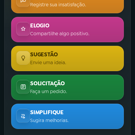
Registre sua insatisfação.
ELOGIO
Compartilhe algo positivo.
SUGESTÃO
Envie uma ideia.
SOLICITAÇÃO
Faça um pedido.
SIMPLIFIQUE
Sugira melhorias.