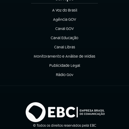
A Voz do Brasil
(abre em nova aba)
Agência GOV
(abre em nova aba)
Canal GOV
(abre em nova aba)
Canal Educação
(abre em nova aba)
Canal Libras
(abre em nova aba)
Monitoramento e Análise de Mídias
(abre em nova aba)
Publicidade Legal
(abre em nova aba)
Rádio Gov
(abre em nova aba)
© Todos os direitos reservados pela EBC