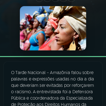
03
PROGRAMAÇÃO
04
PROGRAMAS
05
PODCASTS
06
VIDEOCASTS
O Tarde Nacional – Amazônia falou sobre
07
ÚLTIMAS
palavras e expressões usadas no dia a dia
que deveriam ser evitadas por reforçarem
08
FESTIVAL DE MÚSICA
o racismo. A entrevistada foi a Defensora
Pública e coordenadora da Especializada
de Proteção aos Direitos Humanos da
ACOMPANHE A RÁDIO NACIONAL