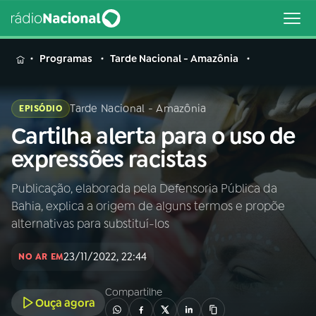
MENU
Programas
Tarde Nacional - Amazônia
Tarde Nacional - Amazônia
EPISÓDIO
Cartilha alerta para o uso de
Buscar
na
expressões racistas
Rádio
Buscar
Nacional
Publicação, elaborada pela Defensoria Pública da
Bahia, explica a origem de alguns termos e propõe
AO VIVO
alternativas para substituí-los
23/11/2022, 22:44
01
INÍCIO
NO AR EM
Compartilhe
Ouça agora
02
A RÁDIO