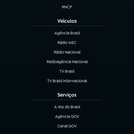
RNCP
(abre em nova aba)
Veículos
Agência Brasil
(abre em nova aba)
Rádio MEC
(abre em nova aba)
Rádio Nacional
Radioagência Nacional
(abre em nova aba)
TV Brasil
(abre em nova aba)
TV Brasil Internacional
(abre em nova aba)
Serviços
A Voz do Brasil
(abre em nova aba)
Agência GOV
(abre em nova aba)
Canal GOV
(abre em nova aba)