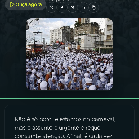
Ouça agora
03
PROGRAMAÇÃO
04
PROGRAMAS
05
PODCASTS
06
VIDEOCASTS
07
ÚLTIMAS
08
FESTIVAL DE MÚSICA
Não é só porque estamos no carnaval,
mas o assunto é urgente e requer
constante atenção. Afinal, é cada vez
ACOMPANHE A RÁDIO NACIONAL