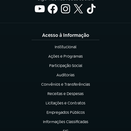
Acesso à Informação
Institucional
(abre em nova aba)
Ações e Programas
(abre em nova aba)
Participação Social
(abre em nova aba)
Auditorias
(abre em nova aba)
Convênios e Transferências
(abre em nova aba)
Receitas e Despesas
(abre em nova aba)
Licitações e Contratos
(abre em nova aba)
Empregados Públicos
(abre em nova aba)
Informações Classificadas
(abre em nova aba)