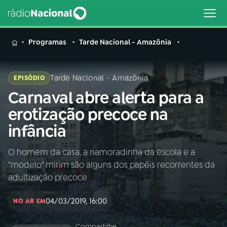
MENU
Programas
Tarde Nacional - Amazônia
Tarde Nacional - Amazônia
EPISÓDIO
Carnaval abre alerta para a
Buscar
na
erotização precoce na
Rádio
Buscar
infância
Nacional
O homem da casa, a namoradinha da escola e a
AO VIVO
"modelo" mirim são alguns dos papéis recorrentes da
adultização precoce
01
INÍCIO
04/03/2019, 16:00
NO AR EM
02
A RÁDIO
Compartilhe