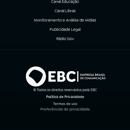
Canal Educação
(abre em nova aba)
Canal Libras
(abre em nova aba)
Monitoramento e Análise de Mídias
(abre em nova aba)
Publicidade Legal
(abre em nova aba)
Rádio Gov
(abre em nova aba)
© Todos os direitos reservados pela EBC
Política de Privacidade
(abre em nova aba)
Termos de uso
(abre em nova aba)
Preferências de privacidade