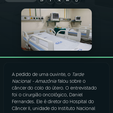
03
PROGRAMAÇÃO
04
PROGRAMAS
05
PODCASTS
06
VIDEOCASTS
A pedido de uma ouvinte, o
Tarde
07
ÚLTIMAS
Nacional - Amazônia
falou sobre o
câncer do colo do útero. O entrevistado
foi o cirurgião oncológico, Daniel
08
FESTIVAL DE MÚSICA
Fernandes. Ele é diretor do Hospital do
Câncer II, unidade do Instituto Nacional
ACOMPANHE A RÁDIO NACIONAL