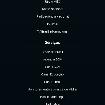
Rádio MEC
(abre em nova aba)
Rádio Nacional
Radioagência Nacional
(abre em nova aba)
TV Brasil
(abre em nova aba)
TV Brasil Internacional
(abre em nova aba)
Serviços
A Voz do Brasil
(abre em nova aba)
Agência GOV
(abre em nova aba)
Canal GOV
(abre em nova aba)
Canal Educação
(abre em nova aba)
Canal Libras
(abre em nova aba)
Monitoramento e Análise de Mídias
(abre em nova aba)
Publicidade Legal
(abre em nova aba)
Rádio Gov