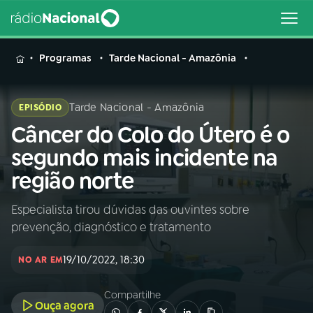
MENU
Programas
Tarde Nacional - Amazônia
Tarde Nacional - Amazônia
EPISÓDIO
Câncer do Colo do Útero é o
Buscar
na
segundo mais incidente na
Rádio
Buscar
região norte
Nacional
Especialista tirou dúvidas das ouvintes sobre
AO VIVO
prevenção, diagnóstico e tratamento
01
INÍCIO
19/10/2022, 18:30
NO AR EM
Compartilhe
02
A RÁDIO
Ouça agora