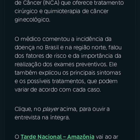
de Câncer (INCA) que oferece tratamento
cirúrgico e quimioterapia de câncer
YouTube
Facebook
ginecológico.
Instagram
X
O médico comentou a incidência da
TikTok
doença no Brasil e na região norte, falou
dos fatores de risco e da importância da
realização dos exames preventivos. Ele
também explicou os principais sintomas
e os possíveis tratamentos, que podem
variar de acordo com cada caso.
Clique, no
player
acima, para ouvir a
entrevista na íntegra.
O
Tarde Nacional – Amazônia
vai ao ar