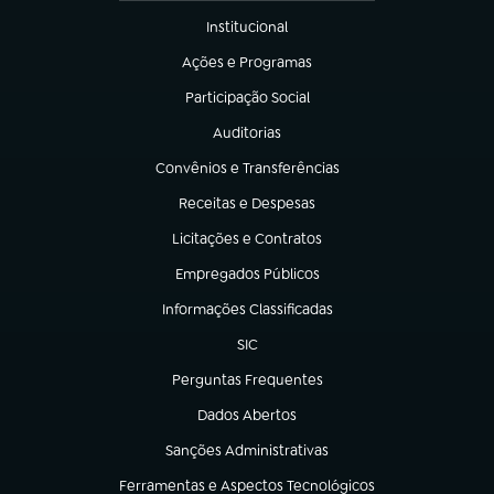
Institucional
(abre em nova aba)
Ações e Programas
(abre em nova aba)
Participação Social
(abre em nova aba)
Auditorias
(abre em nova aba)
Convênios e Transferências
(abre em nova aba)
Receitas e Despesas
(abre em nova aba)
Licitações e Contratos
(abre em nova aba)
Empregados Públicos
(abre em nova aba)
Informações Classificadas
(abre em nova aba)
SIC
(abre em nova aba)
Perguntas Frequentes
(abre em nova aba)
Dados Abertos
(abre em nova aba)
Sanções Administrativas
(abre em nova aba)
Ferramentas e Aspectos Tecnológicos
(abre em nova aba)