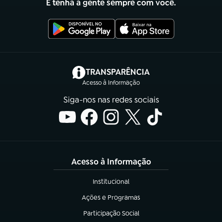
E tenha a gente sempre com você.
(abre em nova aba)
TRANSPARÊNCIA
Acesso à Informação
Siga-nos nas redes sociais
Acesso à Informação
Institucional
(abre em nova aba)
Ações e Programas
(abre em nova aba)
Participação Social
(abre em nova aba)