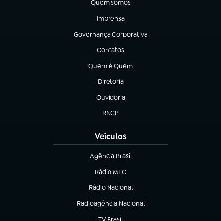
Quem somos
(abre em nova aba)
Imprensa
(abre em nova aba)
Governança Corporativa
(abre em nova aba)
Contatos
(abre em nova aba)
Quem é Quem
(abre em nova aba)
Diretoria
(abre em nova aba)
Ouvidoria
(abre em nova aba)
RNCP
(abre em nova aba)
Veículos
Agência Brasil
(abre em nova aba)
Rádio MEC
(abre em nova aba)
Rádio Nacional
Radioagência Nacional
(abre em nova aba)
TV Brasil