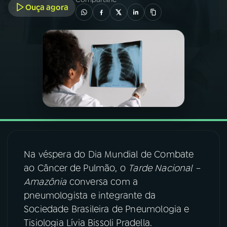
Ouça agora
03
PROGRAMAÇÃO
04
PROGRAMAS
05
PODCASTS
06
VIDEOCASTS
Na véspera do Dia Mundial de Combate
07
ÚLTIMAS
ao Câncer de Pulmão, o
Tarde Nacional –
Amazônia
conversa com a
08
FESTIVAL DE MÚSICA
pneumologista e integrante da
Sociedade Brasileira de Pneumologia e
Tisiologia Lívia Bissoli Pradella.
ACOMPANHE A RÁDIO NACIONAL