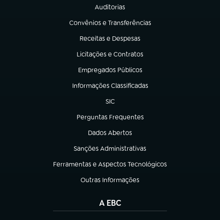
Auditorias
(abre em nova aba)
Convênios e Transferências
(abre em nova aba)
Receitas e Despesas
(abre em nova aba)
Licitações e Contratos
(abre em nova aba)
Empregados Públicos
(abre em nova aba)
Informações Classificadas
(abre em nova aba)
SIC
(abre em nova aba)
Perguntas Frequentes
(abre em nova aba)
Dados Abertos
(abre em nova aba)
Sanções Administrativas
(abre em nova aba)
Ferramentas e Aspectos Tecnológicos
(abre em nova aba)
Outras Informações
(abre em nova aba)
A EBC