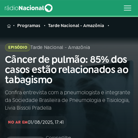
MENU
Programas
Tarde Nacional - Amazônia
Tarde Nacional - Amazônia
EPISÓDIO
Câncer de pulmão: 85% dos
Buscar
na
casos estão relacionados ao
Rádio
Buscar
tabagismo
Nacional
Confira entrevista com a pneumologista e integrante
AO VIVO
da Sociedade Brasileira de Pneumologia e Tisiologia,
Livia Bissoli Pradella
01
INÍCIO
01/08/2025, 17:41
NO AR EM
02
A RÁDIO
Compartilhe