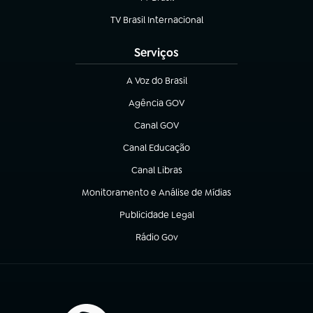
(abre em nova aba)
TV Brasil Internacional
(abre em nova aba)
Serviços
A Voz do Brasil
(abre em nova aba)
Agência GOV
(abre em nova aba)
Canal GOV
(abre em nova aba)
Canal Educação
(abre em nova aba)
Canal Libras
(abre em nova aba)
Monitoramento e Análise de Mídias
(abre em nova aba)
Publicidade Legal
(abre em nova aba)
Rádio Gov
(abre em nova aba)