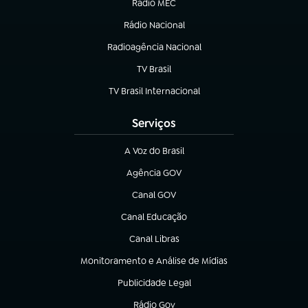
Rádio MEC
(abre em nova aba)
Rádio Nacional
Radioagência Nacional
(abre em nova aba)
TV Brasil
(abre em nova aba)
TV Brasil Internacional
(abre em nova aba)
Serviços
A Voz do Brasil
(abre em nova aba)
Agência GOV
(abre em nova aba)
Canal GOV
(abre em nova aba)
Canal Educação
(abre em nova aba)
Canal Libras
(abre em nova aba)
Monitoramento e Análise de Mídias
(abre em nova aba)
Publicidade Legal
(abre em nova aba)
Rádio Gov