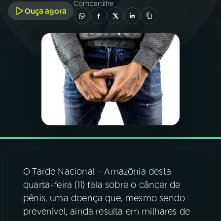
Compartilhe
Ouça agora
03
PROGRAMAÇÃO
04
PROGRAMAS
05
PODCASTS
06
VIDEOCASTS
07
ÚLTIMAS
O Tarde Nacional – Amazônia desta
quarta-feira (11) fala sobre o câncer de
08
FESTIVAL DE MÚSICA
pênis, uma doença que, mesmo sendo
prevenível, ainda resulta em milhares de
ACOMPANHE A RÁDIO NACIONAL