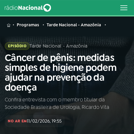
MENU
Programas
Tarde Nacional - Amazônia
Tarde Nacional - Amazônia
EPISÓDIO
Câncer de pênis: medidas
Buscar
na
simples de higiene podem
Rádio
Buscar
ajudar na prevenção da
Nacional
doença
AO VIVO
Confira entrevista com o membro titular da
Sociedade Brasileira de Urologia, Ricardo Vita
01
INÍCIO
11/02/2026, 19:55
NO AR EM
02
A RÁDIO