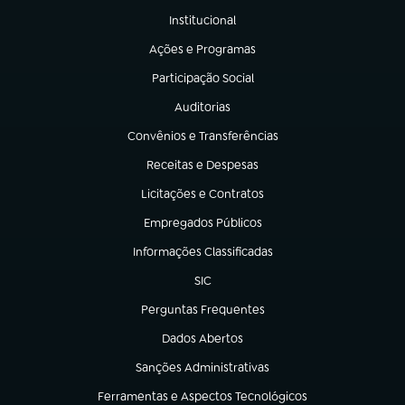
Institucional
(abre em nova aba)
Ações e Programas
(abre em nova aba)
Participação Social
(abre em nova aba)
Auditorias
(abre em nova aba)
Convênios e Transferências
(abre em nova aba)
Receitas e Despesas
(abre em nova aba)
Licitações e Contratos
(abre em nova aba)
Empregados Públicos
(abre em nova aba)
Informações Classificadas
(abre em nova aba)
SIC
(abre em nova aba)
Perguntas Frequentes
(abre em nova aba)
Dados Abertos
(abre em nova aba)
Sanções Administrativas
(abre em nova aba)
Ferramentas e Aspectos Tecnológicos
(abre em nova aba)