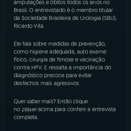
amputações e óbitos todos os anos no
Brasil. O entrevistado é o membro titular
YouTube
Facebook
da Sociedade Brasileira de Urologia (SBU),
Ricardo Vita.
Instagram
X
TikTok
Ele fala sobre medidas de prevenção,
como higiene adequada, auto exame
físico, cirurgia de fimose e vacinação
contra HPV. E ressalta a importância do
diagnóstico precoce para evitar
desfechos mais agressivos
Quer saber mais? Então clique
no
player
acima para conferir a entrevista
completa.