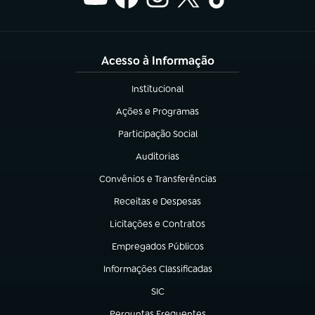
Acesso à Informação
Institucional
(abre em nova aba)
Ações e Programas
(abre em nova aba)
Participação Social
(abre em nova aba)
Auditorias
(abre em nova aba)
Convênios e Transferências
(abre em nova aba)
Receitas e Despesas
(abre em nova aba)
Licitações e Contratos
(abre em nova aba)
Empregados Públicos
(abre em nova aba)
Informações Classificadas
(abre em nova aba)
SIC
(abre em nova aba)
Perguntas Frequentes