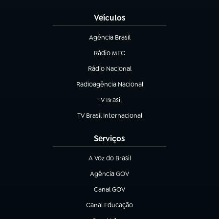
Veículos
Agência Brasil
(abre em nova aba)
Rádio MEC
(abre em nova aba)
Rádio Nacional
Radioagência Nacional
(abre em nova aba)
TV Brasil
(abre em nova aba)
TV Brasil Internacional
(abre em nova aba)
Serviços
A Voz do Brasil
(abre em nova aba)
Agência GOV
(abre em nova aba)
Canal GOV
(abre em nova aba)
Canal Educação
(abre em nova aba)