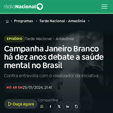
MENU
Programas
Tarde Nacional - Amazônia
Tarde Nacional - Amazônia
EPISÓDIO
Campanha Janeiro Branco
Buscar
na
há dez anos debate a saúde
Rádio
Buscar
mental no Brasil
Nacional
Confira entrevista com o idealizador da iniciativa
AO VIVO
25/01/2024, 21:41
NO AR EM
01
INÍCIO
Compartilhe
Ouça agora
02
A RÁDIO