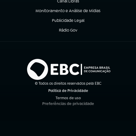
Canal Libras
(abre em nova aba)
Monitoramento e Análise de Mídias
(abre em nova aba)
Publicidade Legal
(abre em nova aba)
Rádio Gov
(abre em nova aba)
© Todos os direitos reservados pela EBC
Política de Privacidade
(abre em nova aba)
Termos de uso
(abre em nova aba)
Preferências de privacidade