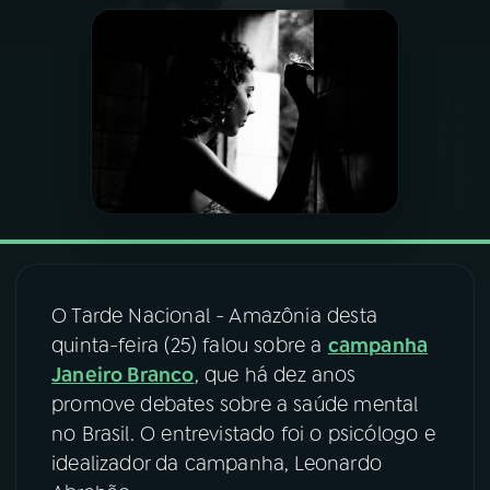
03
PROGRAMAÇÃO
04
PROGRAMAS
05
PODCASTS
06
VIDEOCASTS
O Tarde Nacional - Amazônia desta
07
ÚLTIMAS
quinta-feira (25) falou sobre a
campanha
Janeiro Branco
, que há dez anos
promove debates sobre a saúde mental
08
FESTIVAL DE MÚSICA
no Brasil. O entrevistado foi o psicólogo e
idealizador da campanha, Leonardo
ACOMPANHE A RÁDIO NACIONAL