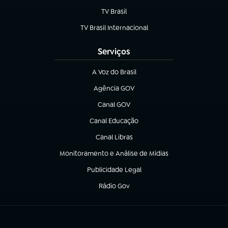
TV Brasil
(abre em nova aba)
TV Brasil Internacional
(abre em nova aba)
Serviços
A Voz do Brasil
(abre em nova aba)
Agência GOV
(abre em nova aba)
Canal GOV
(abre em nova aba)
Canal Educação
(abre em nova aba)
Canal Libras
(abre em nova aba)
Monitoramento e Análise de Mídias
(abre em nova aba)
Publicidade Legal
(abre em nova aba)
Rádio Gov
(abre em nova aba)