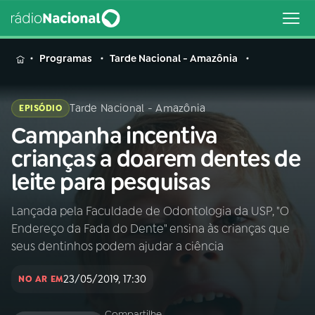
MENU
Programas
Tarde Nacional - Amazônia
Tarde Nacional - Amazônia
EPISÓDIO
Campanha incentiva
Buscar
na
crianças a doarem dentes de
Rádio
Buscar
leite para pesquisas
Nacional
Lançada pela Faculdade de Odontologia da USP, "O
AO VIVO
Endereço da Fada do Dente" ensina às crianças que
seus dentinhos podem ajudar a ciência
01
INÍCIO
23/05/2019, 17:30
NO AR EM
02
A RÁDIO
Compartilhe