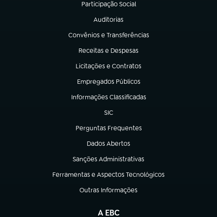
Participação Social
(abre em nova aba)
Auditorias
(abre em nova aba)
Convênios e Transferências
(abre em nova aba)
Receitas e Despesas
(abre em nova aba)
Licitações e Contratos
(abre em nova aba)
Empregados Públicos
(abre em nova aba)
Informações Classificadas
(abre em nova aba)
SIC
(abre em nova aba)
Perguntas Frequentes
(abre em nova aba)
Dados Abertos
(abre em nova aba)
Sanções Administrativas
(abre em nova aba)
Ferramentas e Aspectos Tecnológicos
(abre em nova aba)
Outras Informações
(abre em nova aba)
A EBC