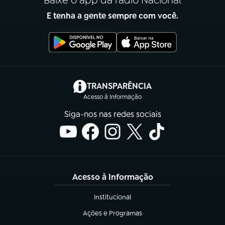
E tenha a gente sempre com você.
(abre em nova aba)
TRANSPARÊNCIA
Acesso à Informação
Siga-nos nas redes sociais
Acesso à Informação
Institucional
(abre em nova aba)
Ações e Programas
(abre em nova aba)