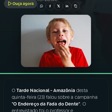
Ouça agora
03
PROGRAMAÇÃO
04
PROGRAMAS
05
PODCASTS
06
VIDEOCASTS
07
ÚLTIMAS
O
Tarde Nacional - Amazônia
desta
08
FESTIVAL DE MÚSICA
quinta-feira (23) falou sobre a campanha
"O Endereço da Fada do Dente"
. O
entrevistado foi o professor e
ACOMPANHE A RÁDIO NACIONAL