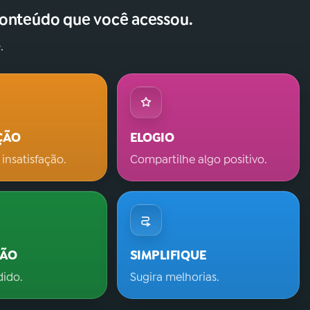
conteúdo que você acessou.
.
ÇÃO
ELOGIO
 insatisfação.
Compartilhe algo positivo.
ÇÃO
SIMPLIFIQUE
dido.
Sugira melhorias.