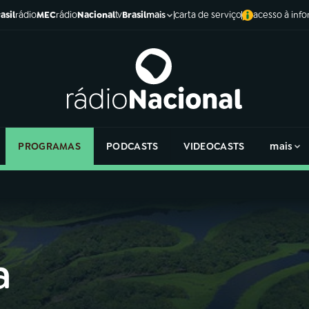
asil
rádio
MEC
rádio
Nacional
tv
Brasil
carta de serviço
acesso à inf
mais
PROGRAMAS
PODCASTS
VIDEOCASTS
mais
a