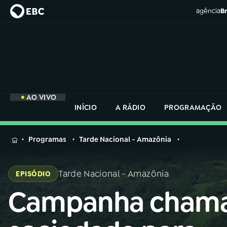
agência
Br
AO VIVO
INÍCIO
A RÁDIO
PROGRAMAÇÃO
MENU
Programas
Tarde Nacional - Amazônia
Buscar
na
Tarde Nacional - Amazônia
EPISÓDIO
Rádio
Buscar
Nacional
Campanha cham
Buscar
na
Rádio
AO VIVO