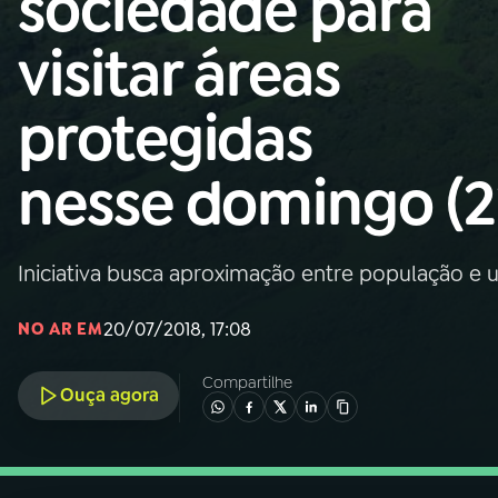
sociedade para
Nacional
visitar áreas
01
INÍCIO
protegidas
02
A RÁDIO
nesse domingo (2
03
PROGRAMAÇÃO
Iniciativa busca aproximação entre população e u
04
PROGRAMAS
20/07/2018, 17:08
NO AR EM
05
PODCASTS
Compartilhe
Ouça agora
06
VIDEOCASTS