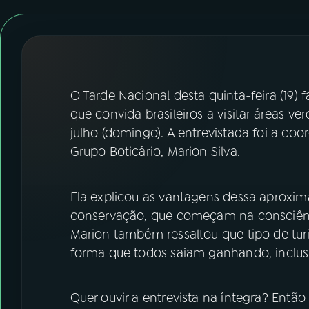
07
ÚLTIMAS
08
FESTIVAL DE MÚSICA
ACOMPANHE A RÁDIO NACIONAL
O Tarde Nacional desta quinta-feira (19)
que convida brasileiros a visitar áreas ve
YouTube
Facebook
julho (domingo). A entrevistada foi a c
Grupo Boticário, Marion Silva.
Instagram
X
TikTok
Ela explicou as vantagens dessa aproxi
conservação, que começam na consciênc
Marion também ressaltou que tipo de tur
forma que todos saiam ganhando, inclus
Quer ouvir a entrevista na íntegra? Então