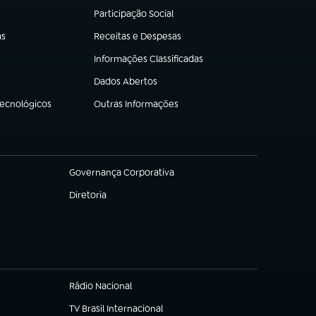
Participação Social
(abre em nova aba)
as
Receitas e Despesas
(abre em nova aba)
Informações Classificadas
(abre em nova aba)
Dados Abertos
(abre em nova aba)
Tecnológicos
Outras Informações
(abre em nova aba)
Governança Corporativa
(abre em nova aba)
Diretoria
(abre em nova aba)
Rádio Nacional
TV Brasil Internacional
(abre em nova aba)