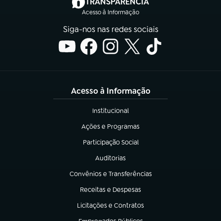
(abre em nova aba)
TRANSPARÊNCIA
Acesso à Informação
Siga-nos nas redes sociais
Acesso à Informação
Institucional
(abre em nova aba)
Ações e Programas
(abre em nova aba)
Participação Social
(abre em nova aba)
Auditorias
(abre em nova aba)
Convênios e Transferências
(abre em nova aba)
Receitas e Despesas
(abre em nova aba)
Licitações e Contratos
(abre em nova aba)