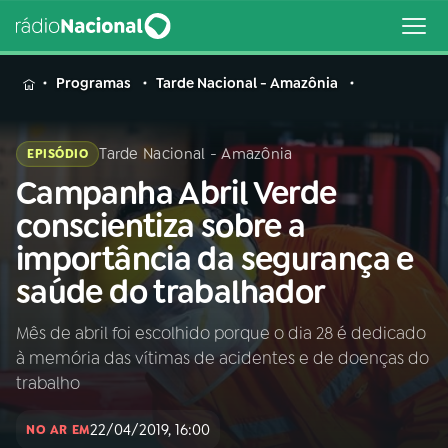
MENU
Programas
Tarde Nacional - Amazônia
Tarde Nacional - Amazônia
EPISÓDIO
Campanha Abril Verde
Buscar
na
conscientiza sobre a
Rádio
Buscar
importância da segurança e
Nacional
saúde do trabalhador
AO VIVO
Mês de abril foi escolhido porque o dia 28 é dedicado
à memória das vítimas de acidentes e de doenças do
01
INÍCIO
trabalho
22/04/2019, 16:00
02
A RÁDIO
NO AR EM