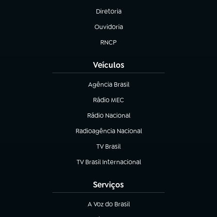
Diretoria
(abre em nova aba)
Ouvidoria
(abre em nova aba)
RNCP
(abre em nova aba)
Veículos
Agência Brasil
(abre em nova aba)
Rádio MEC
(abre em nova aba)
Rádio Nacional
Radioagência Nacional
(abre em nova aba)
TV Brasil
(abre em nova aba)
TV Brasil Internacional
(abre em nova aba)
Serviços
A Voz do Brasil
(abre em nova aba)