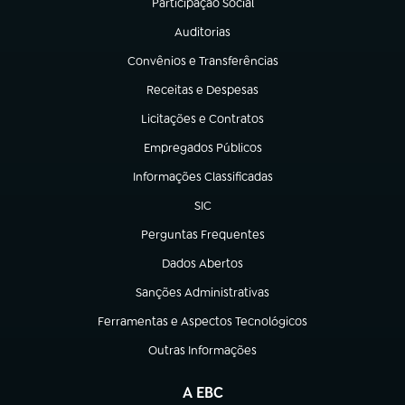
Participação Social
(abre em nova aba)
Auditorias
(abre em nova aba)
Convênios e Transferências
(abre em nova aba)
Receitas e Despesas
(abre em nova aba)
Licitações e Contratos
(abre em nova aba)
Empregados Públicos
(abre em nova aba)
Informações Classificadas
(abre em nova aba)
SIC
(abre em nova aba)
Perguntas Frequentes
(abre em nova aba)
Dados Abertos
(abre em nova aba)
Sanções Administrativas
(abre em nova aba)
Ferramentas e Aspectos Tecnológicos
(abre em nova aba)
Outras Informações
(abre em nova aba)
A EBC