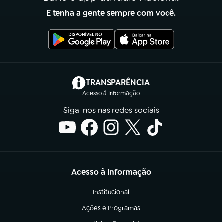
E tenha a gente sempre com você.
(abre em nova aba)
TRANSPARÊNCIA
Acesso à Informação
Siga-nos nas redes sociais
Acesso à Informação
Institucional
(abre em nova aba)
Ações e Programas
(abre em nova aba)