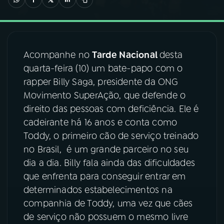
03
PROGRAMAÇÃO
Acompanhe no
Tarde Nacional
desta
04
PROGRAMAS
quarta-feira (10) um bate-papo com o
rapper Billy Saga, presidente da ONG
05
PODCASTS
Movimento SuperAção, que defende o
direito das pessoas com deficiência. Ele é
cadeirante há 16 anos e conta como
06
VIDEOCASTS
Toddy, o primeiro cão de serviço treinado
no Brasil, é um grande parceiro no seu
07
ÚLTIMAS
dia a dia. Billy fala ainda das dificuldades
que enfrenta para conseguir entrar em
determinados estabelecimentos na
08
FESTIVAL DE MÚSICA
companhia de Toddy, uma vez que cães
de serviço não possuem o mesmo livre
ACOMPANHE A RÁDIO NACIONAL