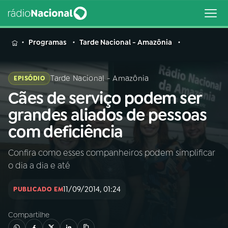
MENU
Programas
Tarde Nacional - Amazônia
Tarde Nacional - Amazônia
EPISÓDIO
Cães de serviço podem ser
Buscar
na
grandes aliados de pessoas
Rádio
Buscar
com deficiência
Nacional
Confira como esses companheiros podem simplificar
AO VIVO
o dia a dia e até
01
INÍCIO
11/09/2014, 01:24
PUBLICADO EM
Compartilhe
02
A RÁDIO