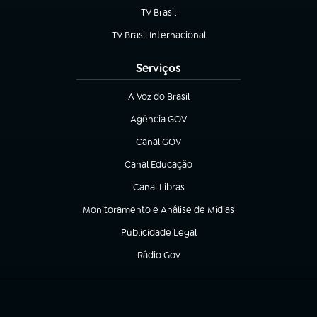
TV Brasil
(abre em nova aba)
TV Brasil Internacional
(abre em nova aba)
Serviços
A Voz do Brasil
(abre em nova aba)
Agência GOV
(abre em nova aba)
Canal GOV
(abre em nova aba)
Canal Educação
(abre em nova aba)
Canal Libras
(abre em nova aba)
Monitoramento e Análise de Mídias
(abre em nova aba)
Publicidade Legal
(abre em nova aba)
Rádio Gov
(abre em nova aba)