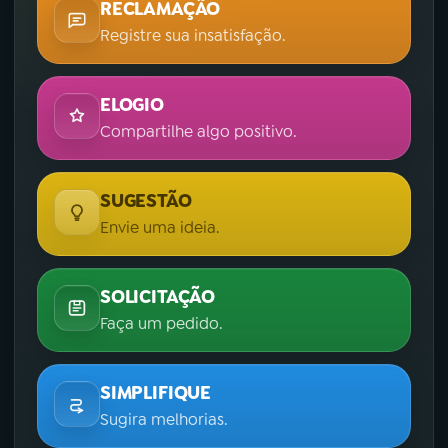
RECLAMAÇÃO
Registre sua insatisfação.
ELOGIO
Compartilhe algo positivo.
SUGESTÃO
Envie uma ideia.
SOLICITAÇÃO
Faça um pedido.
SIMPLIFIQUE
Sugira melhorias.