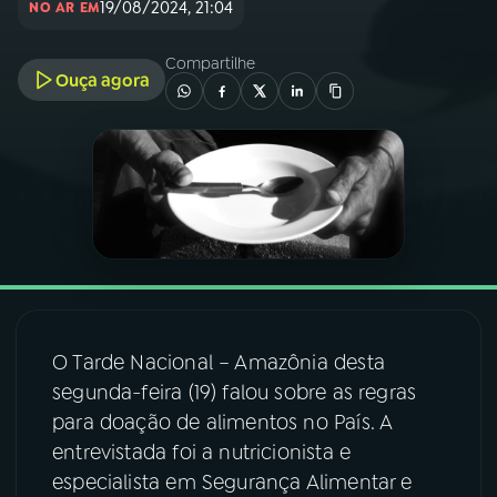
19/08/2024, 21:04
NO AR EM
03
PROGRAMAÇÃO
Compartilhe
Ouça agora
04
PROGRAMAS
05
PODCASTS
06
VIDEOCASTS
07
ÚLTIMAS
O Tarde Nacional – Amazônia desta
segunda-feira (19) falou sobre as regras
08
FESTIVAL DE MÚSICA
para doação de alimentos no País. A
entrevistada foi a nutricionista e
especialista em Segurança Alimentar e
ACOMPANHE A RÁDIO NACIONAL