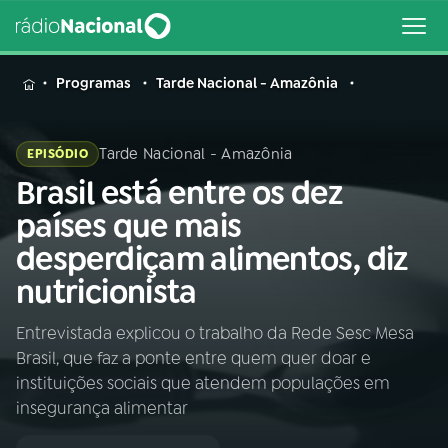
MENU
Programas
Tarde Nacional - Amazônia
Tarde Nacional - Amazônia
EPISÓDIO
Brasil está entre os dez
Buscar
na
países que mais
Rádio
Buscar
desperdiçam alimentos, diz
Nacional
nutricionista
AO VIVO
Entrevistada explicou o trabalho da Rede Sesc Mesa
Brasil, que faz a ponte entre quem quer doar e
01
INÍCIO
instituições sociais que atendem populações em
insegurança alimentar
02
A RÁDIO