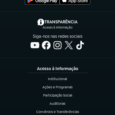
(abre em nova aba)
TRANSPARÊNCIA
Acesso à Informação
Siga-nos nas redes sociais
Acesso à Informação
Institucional
(abre em nova aba)
Ações e Programas
(abre em nova aba)
Participação Social
(abre em nova aba)
Auditorias
(abre em nova aba)
Convênios e Transferências
(abre em nova aba)