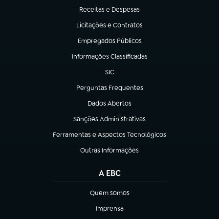
Receitas e Despesas
(abre em nova aba)
Licitações e Contratos
(abre em nova aba)
Empregados Públicos
(abre em nova aba)
Informações Classificadas
(abre em nova aba)
SIC
(abre em nova aba)
Perguntas Frequentes
(abre em nova aba)
Dados Abertos
(abre em nova aba)
Sanções Administrativas
(abre em nova aba)
Ferramentas e Aspectos Tecnológicos
(abre em nova aba)
Outras Informações
(abre em nova aba)
A EBC
Quem somos
(abre em nova aba)
Imprensa
(abre em nova aba)