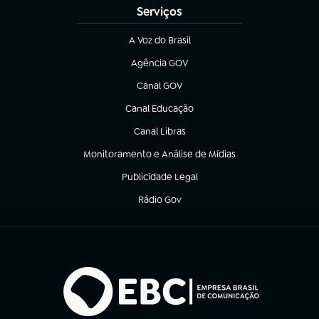
Serviços
A Voz do Brasil
(abre em nova aba)
Agência GOV
(abre em nova aba)
Canal GOV
(abre em nova aba)
Canal Educação
(abre em nova aba)
Canal Libras
(abre em nova aba)
Monitoramento e Análise de Mídias
(abre em nova aba)
Publicidade Legal
(abre em nova aba)
Rádio Gov
(abre em nova aba)