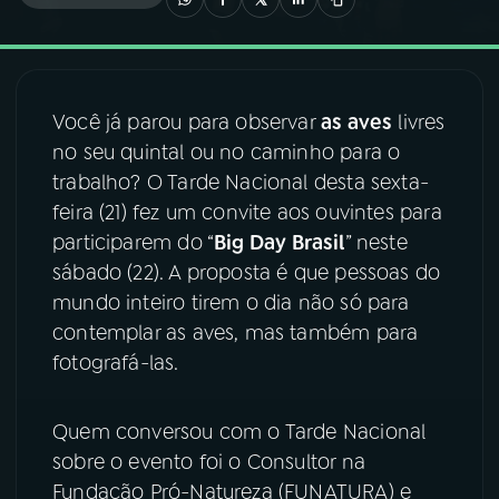
03
PROGRAMAÇÃO
Você já parou para observar
as aves
livres
04
PROGRAMAS
no seu quintal ou no caminho para o
trabalho? O Tarde Nacional desta sexta-
05
PODCASTS
feira (21) fez um convite aos ouvintes para
participarem do “
Big Day Brasil
” neste
sábado (22). A proposta é que pessoas do
06
VIDEOCASTS
mundo inteiro tirem o dia não só para
contemplar as aves, mas também para
07
ÚLTIMAS
fotografá-las.
08
FESTIVAL DE MÚSICA
Quem conversou com o Tarde Nacional
sobre o evento foi o Consultor na
Fundação Pró-Natureza (FUNATURA) e
ACOMPANHE A RÁDIO NACIONAL