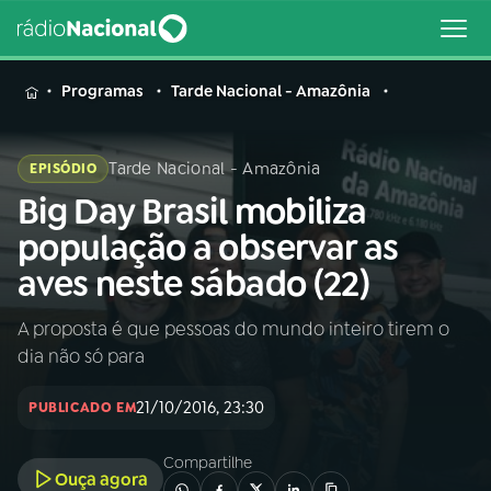
MENU
Programas
Tarde Nacional - Amazônia
Tarde Nacional - Amazônia
EPISÓDIO
Big Day Brasil mobiliza
Buscar
na
população a observar as
Rádio
Buscar
aves neste sábado (22)
Nacional
A proposta é que pessoas do mundo inteiro tirem o
AO VIVO
dia não só para
01
INÍCIO
21/10/2016, 23:30
PUBLICADO EM
Compartilhe
02
A RÁDIO
Ouça agora