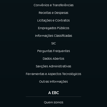
Convênios e Transferências
(abre em nova aba)
Receitas e Despesas
(abre em nova aba)
Licitações e Contratos
(abre em nova aba)
Empregados Públicos
(abre em nova aba)
Informações Classificadas
(abre em nova aba)
SIC
(abre em nova aba)
Perguntas Frequentes
(abre em nova aba)
Dados Abertos
(abre em nova aba)
Sanções Administrativas
(abre em nova aba)
Ferramentas e Aspectos Tecnológicos
(abre em nova aba)
Outras Informações
(abre em nova aba)
A EBC
Quem somos
(abre em nova aba)