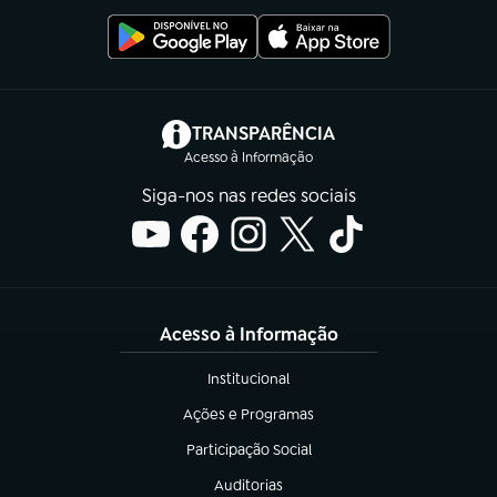
(abre em nova aba)
TRANSPARÊNCIA
Acesso à Informação
Siga-nos nas redes sociais
Acesso à Informação
Institucional
(abre em nova aba)
Ações e Programas
(abre em nova aba)
Participação Social
(abre em nova aba)
Auditorias
(abre em nova aba)