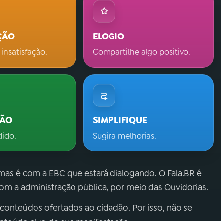
ÇÃO
ELOGIO
 insatisfação.
Compartilhe algo positivo.
ÇÃO
SIMPLIFIQUE
dido.
Sugira melhorias.
 mas é com a EBC que estará dialogando. O Fala.BR é
m a administração pública, por meio das Ouvidorias.
 conteúdos ofertados ao cidadão. Por isso, não se