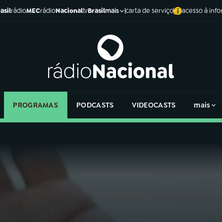
asil
rádio
MEC
rádio
Nacional
tv
Brasil
carta de serviço
acesso à inf
mais
PROGRAMAS
PODCASTS
VIDEOCASTS
mais