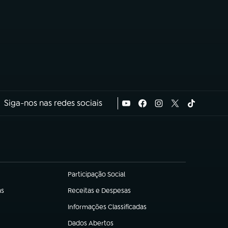
Siga-nos nas redes sociais
Participação Social
(abre em nova aba)
as
Receitas e Despesas
(abre em nova aba)
Informações Classificadas
(abre em nova aba)
Dados Abertos
(abre em nova aba)