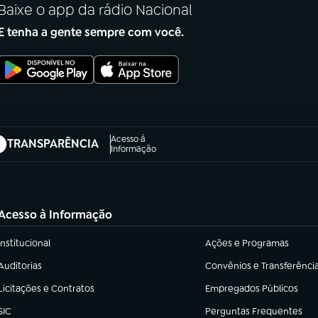
Baixe o app da rádio Nacional
E tenha a gente sempre com você.
Acesso à
TRANSPARÊNCIA
abre em nova aba)
Informação
Acesso à Informação
Institucional
Ações e Programas
(abre em nova aba)
(abre em nova aba)
Auditorias
Convênios e Transferênci
(abre em nova aba)
(abre em nova aba)
Licitações e Contratos
Empregados Públicos
(abre em nova aba)
(abre em nova aba)
SIC
Perguntas Frequentes
(abre em nova aba)
(abre em nova aba)