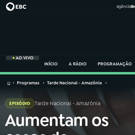
agência
Br
AO VIVO
INÍCIO
A RÁDIO
PROGRAMAÇÃO
MENU
Programas
Tarde Nacional - Amazônia
Buscar
na
Tarde Nacional - Amazônia
EPISÓDIO
Rádio
Buscar
Nacional
Aumentam os
Buscar
na
Rádio
AO VIVO