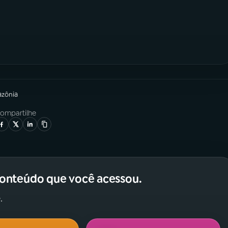
azônia
ompartilhe
conteúdo que você acessou.
.