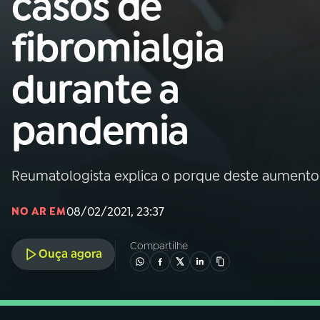
casos de
Nacional
fibromialgia
01
INÍCIO
durante a
02
A RÁDIO
pandemia
03
PROGRAMAÇÃO
Reumatologista explica o porque deste aumento 
04
PROGRAMAS
08/02/2021, 23:37
NO AR EM
05
PODCASTS
Compartilhe
Ouça agora
06
VIDEOCASTS