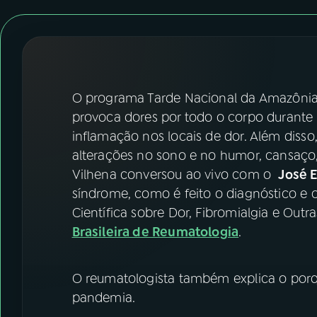
07
ÚLTIMAS
08
FESTIVAL DE MÚSICA
ACOMPANHE A RÁDIO NACIONAL
O programa Tarde Nacional da Amazônia 
provoca dores por todo o corpo durante
YouTube
Facebook
inflamação nos locais de dor. Além diss
alterações no sono e no humor, cansaço,
Instagram
X
Vilhena conversou ao vivo com o
José 
síndrome, como é feito o diagnóstico e o
TikTok
Científica sobre Dor, Fibromialgia e Out
Brasileira de Reumatologia
.
O reumatologista também explica o porq
pandemia.