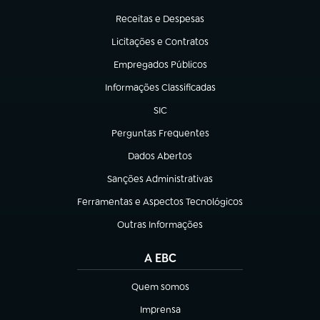
(abre em nova aba)
Receitas e Despesas
(abre em nova aba)
Licitações e Contratos
(abre em nova aba)
Empregados Públicos
(abre em nova aba)
Informações Classificadas
(abre em nova aba)
SIC
(abre em nova aba)
Perguntas Frequentes
(abre em nova aba)
Dados Abertos
(abre em nova aba)
Sanções Administrativas
(abre em nova aba)
Ferramentas e Aspectos Tecnológicos
(abre em nova aba)
Outras Informações
(abre em nova aba)
A EBC
Quem somos
(abre em nova aba)
Imprensa
(abre em nova aba)