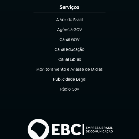
Serviços
A Voz do Brasil
(abre em nova aba)
Agência GOV
(abre em nova aba)
Canal GOV
(abre em nova aba)
Canal Educação
(abre em nova aba)
Canal Libras
(abre em nova aba)
Monitoramento e Análise de Mídias
(abre em nova aba)
Publicidade Legal
(abre em nova aba)
Rádio Gov
(abre em nova aba)