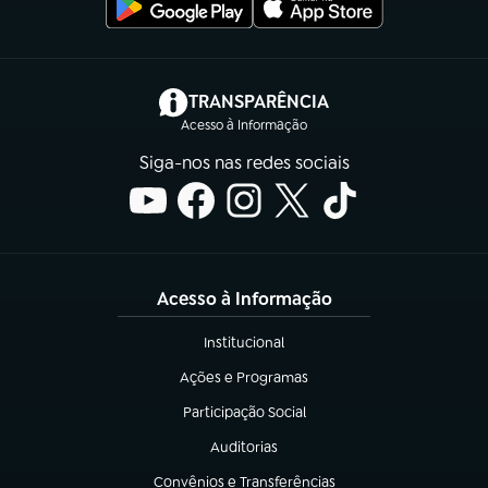
(abre em nova aba)
TRANSPARÊNCIA
Acesso à Informação
Siga-nos nas redes sociais
Acesso à Informação
Institucional
(abre em nova aba)
Ações e Programas
(abre em nova aba)
Participação Social
(abre em nova aba)
Auditorias
(abre em nova aba)
Convênios e Transferências