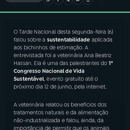
03
PROGRAMAÇÃO
O Tarde Nacional desta segunda-feira (6)
04
PROGRAMAS
falou sobre a
sustentabilidade
aplicada
aos bichinhos de estimação. A
05
PODCASTS
entrevistada foi a veterinária Ana Beatriz
Hassan. Ela é uma das palestrantes do
1º
Congresso Nacional de Vida
06
VIDEOCASTS
Sustentável
, evento gratuito até o
próximo dia 12 de junho, pela internet.
07
ÚLTIMAS
A veterinária relatou os benefícios dos
08
FESTIVAL DE MÚSICA
tratamentos naturais e da alimentação
não-industrializada e falou, ainda, da
importância de permitir que os animais
ACOMPANHE A RÁDIO NACIONAL