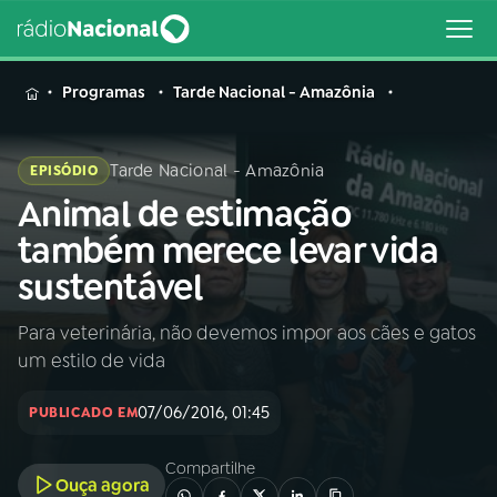
MENU
Programas
Tarde Nacional - Amazônia
Tarde Nacional - Amazônia
EPISÓDIO
Animal de estimação
Buscar
na
também merece levar vida
Rádio
Buscar
sustentável
Nacional
Para veterinária, não devemos impor aos cães e gatos
AO VIVO
um estilo de vida
01
INÍCIO
07/06/2016, 01:45
PUBLICADO EM
Compartilhe
02
A RÁDIO
Ouça agora