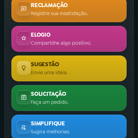
RECLAMAÇÃO
Registre sua insatisfação.
ELOGIO
Compartilhe algo positivo.
SUGESTÃO
Envie uma ideia.
SOLICITAÇÃO
Faça um pedido.
SIMPLIFIQUE
Sugira melhorias.