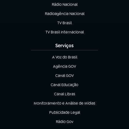
Rádio Nacional
Radioagência Nacional
(abre em nova aba)
TV Brasil
(abre em nova aba)
TV Brasil Internacional
(abre em nova aba)
Serviços
A Voz do Brasil
(abre em nova aba)
Agência GOV
(abre em nova aba)
Canal GOV
(abre em nova aba)
Canal Educação
(abre em nova aba)
Canal Libras
(abre em nova aba)
Monitoramento e Análise de Mídias
(abre em nova aba)
Publicidade Legal
(abre em nova aba)
Rádio Gov
(abre em nova aba)