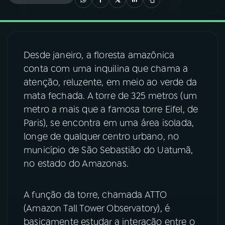
03
PROGRAMAÇÃO
Desde janeiro, a floresta amazônica
04
PROGRAMAS
conta com uma inquilina que chama a
atenção, reluzente, em meio ao verde da
05
PODCASTS
mata fechada. A torre de 325 metros (um
metro a mais que a famosa torre Eifel, de
Paris), se encontra em uma área isolada,
06
VIDEOCASTS
longe de qualquer centro urbano, no
município de São Sebastião do Uatumã,
07
ÚLTIMAS
no estado do Amazonas.
08
FESTIVAL DE MÚSICA
A função da torre, chamada ATTO
(Amazon Tall Tower Observatory), é
basicamente estudar a interação entre o
ACOMPANHE A RÁDIO NACIONAL