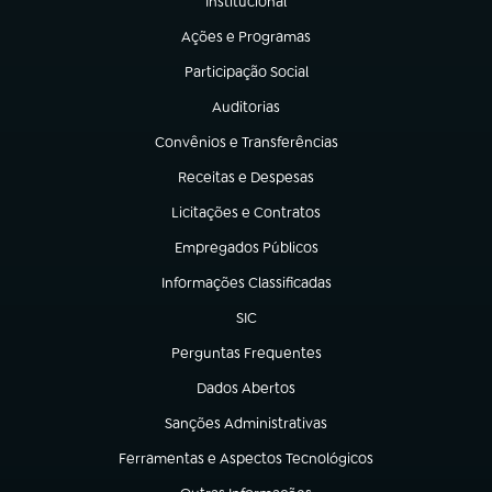
Institucional
(abre em nova aba)
Ações e Programas
(abre em nova aba)
Participação Social
(abre em nova aba)
Auditorias
(abre em nova aba)
Convênios e Transferências
(abre em nova aba)
Receitas e Despesas
(abre em nova aba)
Licitações e Contratos
(abre em nova aba)
Empregados Públicos
(abre em nova aba)
Informações Classificadas
(abre em nova aba)
SIC
(abre em nova aba)
Perguntas Frequentes
(abre em nova aba)
Dados Abertos
(abre em nova aba)
Sanções Administrativas
(abre em nova aba)
Ferramentas e Aspectos Tecnológicos
(abre em nova aba)