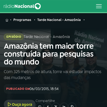
MENU
Programas
Tarde Nacional - Amazônia
Tarde Nacional - Amazônia
EPISÓDIO
Amazônia tem maior torre
Buscar
na
construída para pesquisas
Rádio
Buscar
do mundo
Nacional
Com 325 metros de altura, torre vai estudar impactos
AO VIVO
das mudanças
01
INÍCIO
06/03/2015, 18:54
PUBLICADO EM
Compartilhe
02
A RÁDIO
Ouça agora