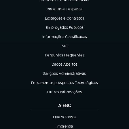
(abre em nova aba)
Receitas e Despesas
(abre em nova aba)
Licitações e Contratos
(abre em nova aba)
Empregados Públicos
(abre em nova aba)
Informações Classificadas
(abre em nova aba)
SIC
(abre em nova aba)
Perguntas Frequentes
(abre em nova aba)
Dados Abertos
(abre em nova aba)
Sanções Administrativas
(abre em nova aba)
Ferramentas e Aspectos Tecnológicos
(abre em nova aba)
Outras Informações
(abre em nova aba)
A EBC
Quem somos
(abre em nova aba)
Imprensa
(abre em nova aba)