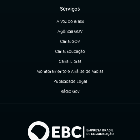
Serviços
A Voz do Brasil
(abre em nova aba)
Agência GOV
(abre em nova aba)
Canal GOV
(abre em nova aba)
Canal Educação
(abre em nova aba)
Canal Libras
(abre em nova aba)
Monitoramento e Análise de Mídias
(abre em nova aba)
Publicidade Legal
(abre em nova aba)
Rádio Gov
(abre em nova aba)