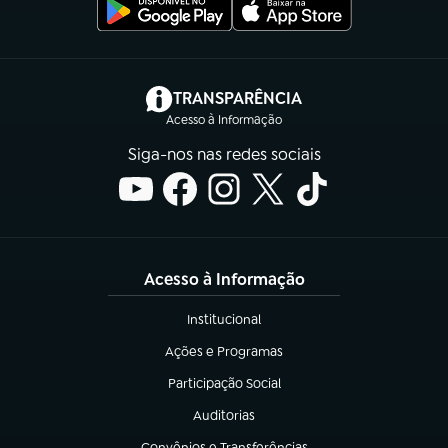
(abre em nova aba)
TRANSPARÊNCIA
Acesso à Informação
Siga-nos nas redes sociais
Acesso à Informação
Institucional
(abre em nova aba)
Ações e Programas
(abre em nova aba)
Participação Social
(abre em nova aba)
Auditorias
(abre em nova aba)
Convênios e Transferências