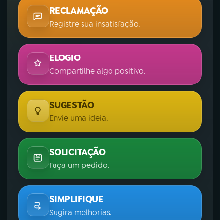
RECLAMAÇÃO
Registre sua insatisfação.
ELOGIO
Compartilhe algo positivo.
SUGESTÃO
Envie uma ideia.
SOLICITAÇÃO
Faça um pedido.
SIMPLIFIQUE
Sugira melhorias.