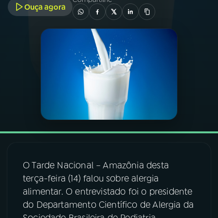
Ouça agora
03
PROGRAMAÇÃO
04
PROGRAMAS
05
PODCASTS
06
VIDEOCASTS
07
ÚLTIMAS
O Tarde Nacional – Amazônia desta
terça-feira (14) falou sobre alergia
08
FESTIVAL DE MÚSICA
alimentar. O entrevistado foi o presidente
do Departamento Científico de Alergia da
ACOMPANHE A RÁDIO NACIONAL
Sociedade Brasileira de Pediatria