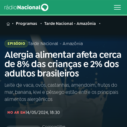
MENU
Programas
Tarde Nacional - Amazônia
Tarde Nacional - Amazônia
EPISÓDIO
Alergia alimentar afeta cerca
Buscar
na
de 8% das crianças e 2% dos
Rádio
Buscar
adultos brasileiros
Nacional
Leite de vaca, ovos, castanhas, amendoim, frutos do
AO VIVO
mar, banana, kiwi e pêssego estão entre os principais
alimentos alergênicos
01
INÍCIO
14/05/2024, 18:30
NO AR EM
02
A RÁDIO
Compartilhe