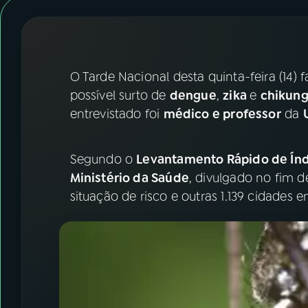
07
ÚLTIMAS
08
FESTIVAL DE MÚSICA
O Tarde Nacional desta quinta-feira (14) 
ACOMPANHE A RÁDIO NACIONAL
possível surto de
dengue
,
zika
e
chikun
entrevistado foi
médico e professor
da
YouTube
Facebook
Instagram
X
Segundo o
Levantamento Rápido de Índ
Ministério da Saúde
, divulgado no fim d
TikTok
situação de risco e outras 1.139 cidades e