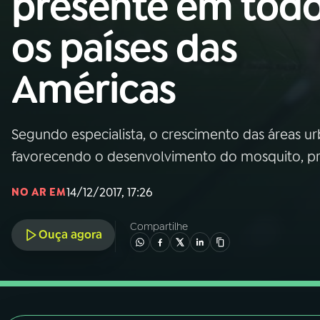
presente em tod
Nacional
os países das
01
INÍCIO
Américas
02
A RÁDIO
Segundo especialista, o crescimento das áreas u
03
PROGRAMAÇÃO
favorecendo o desenvolvimento do mosquito, pri
04
PROGRAMAS
14/12/2017, 17:26
NO AR EM
Compartilhe
05
PODCASTS
Ouça agora
06
VIDEOCASTS