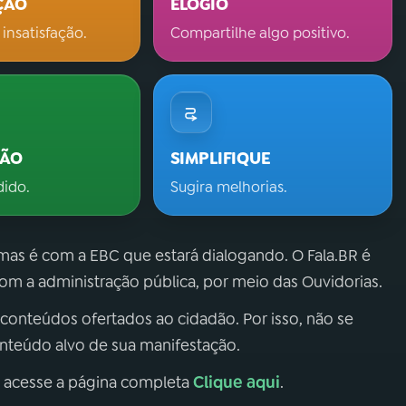
ÇÃO
ELOGIO
 insatisfação.
Compartilhe algo positivo.
ÇÃO
SIMPLIFIQUE
dido.
Sugira melhorias.
 mas é com a EBC que estará dialogando. O Fala.BR é
m a administração pública, por meio das Ouvidorias.
 conteúdos ofertados ao cidadão. Por isso, não se
onteúdo alvo de sua manifestação.
Clique aqui
, acesse a página completa
.