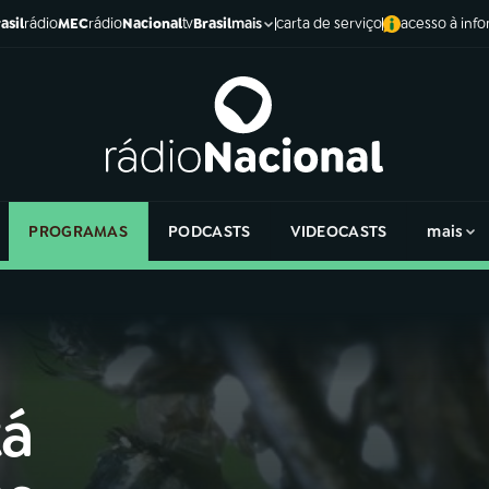
asil
rádio
MEC
rádio
Nacional
tv
Brasil
carta de serviço
acesso à inf
mais
PROGRAMAS
PODCASTS
VIDEOCASTS
mais
tá