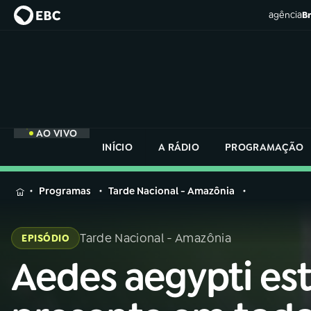
agência
Br
AO VIVO
INÍCIO
A RÁDIO
PROGRAMAÇÃO
MENU
Programas
Tarde Nacional - Amazônia
Buscar
na
Tarde Nacional - Amazônia
EPISÓDIO
Rádio
Buscar
Nacional
Aedes aegypti es
Buscar
na
Rádio
AO VIVO