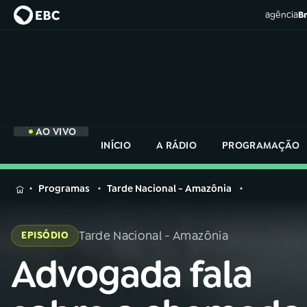
agência
Br
AO VIVO
INÍCIO
A RÁDIO
PROGRAMAÇÃO
MENU
Programas
Tarde Nacional - Amazônia
Buscar
na
Tarde Nacional - Amazônia
EPISÓDIO
Rádio
Buscar
Nacional
Advogada fala
Buscar
na
Rádio
AO VIVO