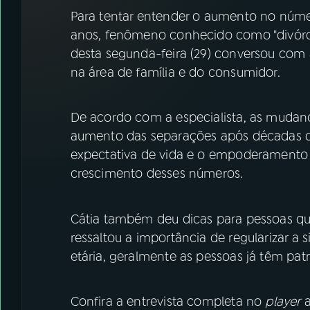
07
ÚLTIMAS
Para tentar entender o aumento no núme
anos, fenômeno conhecido como "divórci
08
FESTIVAL DE MÚSICA
desta segunda-feira (29) conversou com 
na área de família e do consumidor.
ACOMPANHE A RÁDIO NACIONAL
De acordo com a especialista, as mudança
YouTube
Facebook
aumento das separações após décadas d
expectativa de vida e o empoderamento 
Instagram
X
crescimento desses números.
TikTok
Cátia também deu dicas para pessoas 
ressaltou a importância de regularizar a 
etária, geralmente as pessoas já têm pat
Confira a entrevista completa no
player
a