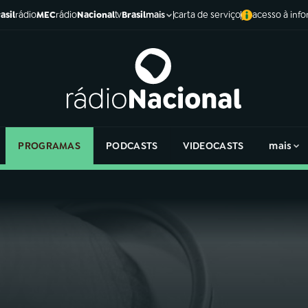
asil
rádio
MEC
rádio
Nacional
tv
Brasil
carta de serviço
acesso à inf
mais
PROGRAMAS
PODCASTS
VIDEOCASTS
mais