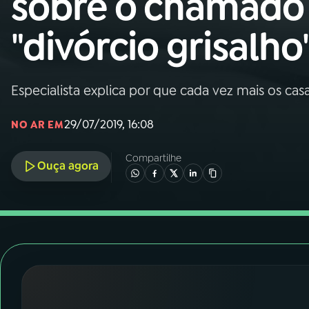
sobre o chamado
Nacional
"divórcio grisalho
01
INÍCIO
02
A RÁDIO
Especialista explica por que cada vez mais os ca
29/07/2019, 16:08
NO AR EM
03
PROGRAMAÇÃO
Compartilhe
Ouça agora
04
PROGRAMAS
05
PODCASTS
06
VIDEOCASTS