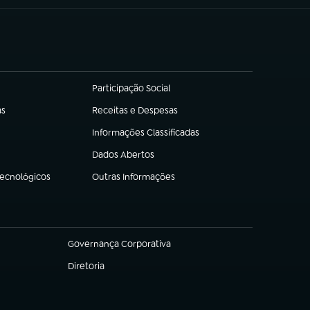
Participação Social
(abre em nova aba)
as
Receitas e Despesas
(abre em nova aba)
Informações Classificadas
(abre em nova aba)
Dados Abertos
(abre em nova aba)
Tecnológicos
Outras Informações
(abre em nova aba)
Governança Corporativa
(abre em nova aba)
Diretoria
(abre em nova aba)