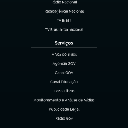
Rádio Nacional
Radioagência Nacional
(abre em nova aba)
TV Brasil
(abre em nova aba)
TV Brasil Internacional
(abre em nova aba)
Serviços
A Voz do Brasil
(abre em nova aba)
Agência GOV
(abre em nova aba)
Canal GOV
(abre em nova aba)
Canal Educação
(abre em nova aba)
Canal Libras
(abre em nova aba)
Monitoramento e Análise de Mídias
(abre em nova aba)
Publicidade Legal
(abre em nova aba)
Rádio Gov
(abre em nova aba)