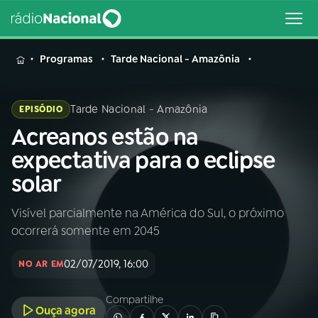
MENU
Programas
Tarde Nacional - Amazônia
Tarde Nacional - Amazônia
EPISÓDIO
Acreanos estão na
Buscar
na
expectativa para o eclipse
Rádio
Buscar
solar
Nacional
Visível parcialmente na América do Sul, o próximo
AO VIVO
ocorrerá somente em 2045
01
INÍCIO
02/07/2019, 16:00
NO AR EM
Compartilhe
02
A RÁDIO
Ouça agora