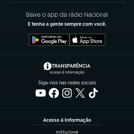
Baixe o app da rádio Nacional
E tenha a gente sempre com você.
(abre em nova aba)
TRANSPARÊNCIA
Acesso à Informação
Siga-nos nas redes sociais
Acesso à Informação
Institucional
(abre em nova aba)