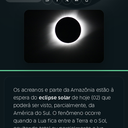
03
PROGRAMAÇÃO
04
PROGRAMAS
05
PODCASTS
06
VIDEOCASTS
Os acreanos e parte da Amazônia estão à
07
ÚLTIMAS
espera do
eclipse solar
de hoje (02) que
poderá ser visto, parcialmente, da
08
FESTIVAL DE MÚSICA
América do Sul. O fenômeno ocorre
quando a Lua fica entre a Terra e o Sol,
ACOMPANHE A RÁDIO NACIONAL