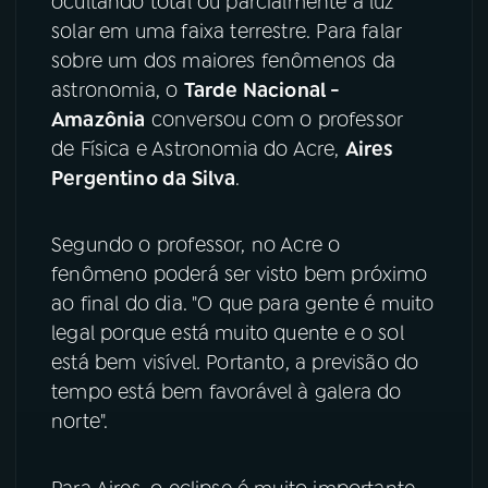
ocultando total ou parcialmente a luz
solar em uma faixa terrestre. Para falar
YouTube
Facebook
sobre um dos maiores fenômenos da
astronomia, o
Tarde Nacional -
Instagram
X
Amazônia
conversou com o professor
de Física e Astronomia do Acre,
Aires
TikTok
Pergentino da Silva
.
Segundo o professor, no Acre o
fenômeno poderá ser visto bem próximo
ao final do dia. "O que para gente é muito
legal porque está muito quente e o sol
está bem visível. Portanto, a previsão do
tempo está bem favorável à galera do
norte".