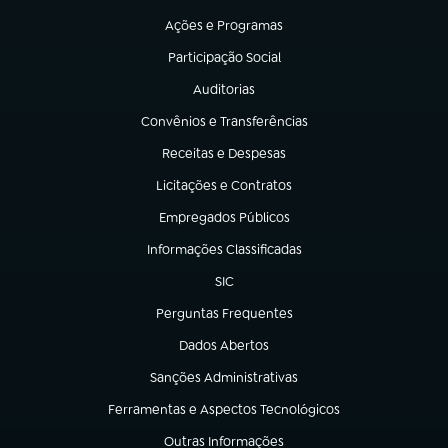
Ações e Programas
(abre em nova aba)
Participação Social
(abre em nova aba)
Auditorias
(abre em nova aba)
Convênios e Transferências
(abre em nova aba)
Receitas e Despesas
(abre em nova aba)
Licitações e Contratos
(abre em nova aba)
Empregados Públicos
(abre em nova aba)
Informações Classificadas
(abre em nova aba)
SIC
(abre em nova aba)
Perguntas Frequentes
(abre em nova aba)
Dados Abertos
(abre em nova aba)
Sanções Administrativas
(abre em nova aba)
Ferramentas e Aspectos Tecnológicos
(abre em nova aba)
Outras Informações
(abre em nova aba)