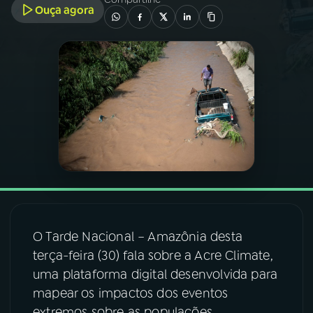
Ouça agora
03
PROGRAMAÇÃO
04
PROGRAMAS
05
PODCASTS
06
VIDEOCASTS
07
ÚLTIMAS
O Tarde Nacional – Amazônia desta
terça-feira (30) fala sobre a Acre Climate,
08
FESTIVAL DE MÚSICA
uma plataforma digital desenvolvida para
mapear os impactos dos eventos
ACOMPANHE A RÁDIO NACIONAL
extremos sobre as populações