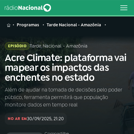
MENU
Programas
Tarde Nacional - Amazônia
Tarde Nacional - Amazônia
EPISÓDIO
Acre Climate: plataforma vai
Buscar
na
mapear os impactos das
Rádio
Buscar
enchentes no estado
Nacional
Além de ajudar na tomada de decisões pelo poder
AO VIVO
público, ferramenta permitirá que população
monitore dados em tempo real
01
INÍCIO
30/09/2025, 21:20
NO AR EM
02
A RÁDIO
Compartilhe