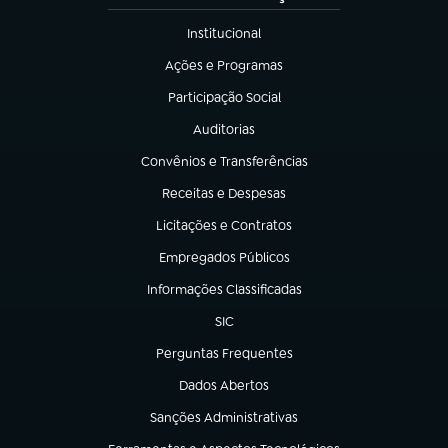
Institucional
(abre em nova aba)
Ações e Programas
(abre em nova aba)
Participação Social
(abre em nova aba)
Auditorias
(abre em nova aba)
Convênios e Transferências
(abre em nova aba)
Receitas e Despesas
(abre em nova aba)
Licitações e Contratos
(abre em nova aba)
Empregados Públicos
(abre em nova aba)
Informações Classificadas
(abre em nova aba)
SIC
(abre em nova aba)
Perguntas Frequentes
(abre em nova aba)
Dados Abertos
(abre em nova aba)
Sanções Administrativas
(abre em nova aba)