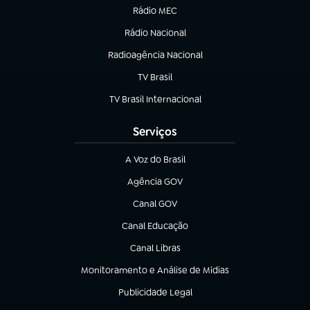
Rádio MEC
(abre em nova aba)
Rádio Nacional
Radioagência Nacional
(abre em nova aba)
TV Brasil
(abre em nova aba)
TV Brasil Internacional
(abre em nova aba)
Serviços
A Voz do Brasil
(abre em nova aba)
Agência GOV
(abre em nova aba)
Canal GOV
(abre em nova aba)
Canal Educação
(abre em nova aba)
Canal Libras
(abre em nova aba)
Monitoramento e Análise de Mídias
(abre em nova aba)
Publicidade Legal
(abre em nova aba)