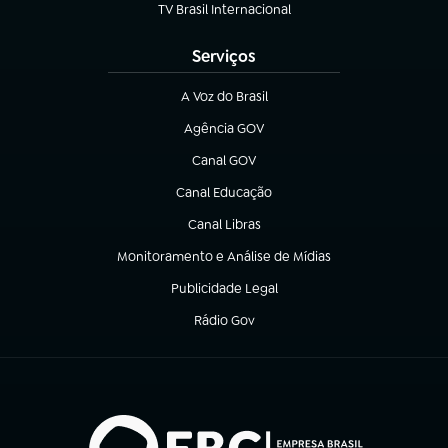
TV Brasil Internacional
(abre em nova aba)
Serviços
A Voz do Brasil
(abre em nova aba)
Agência GOV
(abre em nova aba)
Canal GOV
(abre em nova aba)
Canal Educação
(abre em nova aba)
Canal Libras
(abre em nova aba)
Monitoramento e Análise de Mídias
(abre em nova aba)
Publicidade Legal
(abre em nova aba)
Rádio Gov
(abre em nova aba)