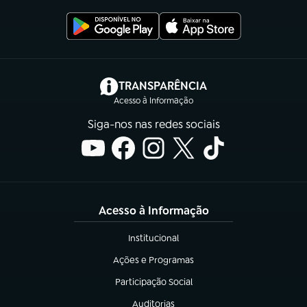
(abre em nova aba)
TRANSPARÊNCIA
Acesso à Informação
Siga-nos nas redes sociais
Acesso à Informação
Institucional
(abre em nova aba)
Ações e Programas
(abre em nova aba)
Participação Social
(abre em nova aba)
Auditorias