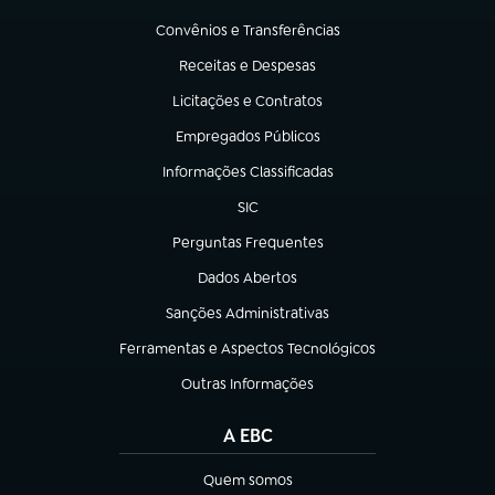
(abre em nova aba)
Convênios e Transferências
(abre em nova aba)
Receitas e Despesas
(abre em nova aba)
Licitações e Contratos
(abre em nova aba)
Empregados Públicos
(abre em nova aba)
Informações Classificadas
(abre em nova aba)
SIC
(abre em nova aba)
Perguntas Frequentes
(abre em nova aba)
Dados Abertos
(abre em nova aba)
Sanções Administrativas
(abre em nova aba)
Ferramentas e Aspectos Tecnológicos
(abre em nova aba)
Outras Informações
(abre em nova aba)
A EBC
Quem somos
(abre em nova aba)