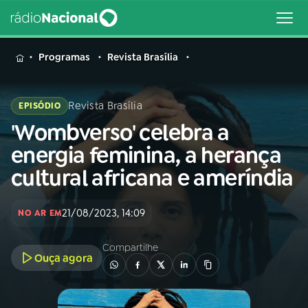
MENU
Programas
Revista Brasília
Revista Brasília
EPISÓDIO
'Wombverso' celebra a
Buscar
na
energia feminina, a herança
Rádio
Buscar
cultural africana e ameríndia
Nacional
AO VIVO
21/08/2023, 14:09
NO AR EM
Compartilhe
01
INÍCIO
Ouça agora
02
A RÁDIO