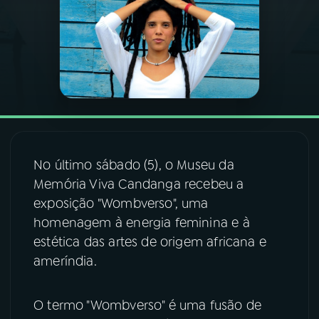
03
PROGRAMAÇÃO
04
PROGRAMAS
05
PODCASTS
No último sábado (5), o Museu da
06
VIDEOCASTS
Memória Viva Candanga recebeu a
exposição "Wombverso", uma
homenagem à energia feminina e à
07
ÚLTIMAS
estética das artes de origem africana e
ameríndia.
08
FESTIVAL DE MÚSICA
O termo "Wombverso" é uma fusão de
ACOMPANHE A RÁDIO NACIONAL