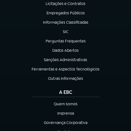
Licitações e Contratos
(abre em nova aba)
Empregados Públicos
(abre em nova aba)
Informações Classificadas
(abre em nova aba)
SIC
(abre em nova aba)
Perguntas Frequentes
(abre em nova aba)
Dados Abertos
(abre em nova aba)
Sanções Administrativas
(abre em nova aba)
Ferramentas e Aspectos Tecnológicos
(abre em nova aba)
Outras Informações
(abre em nova aba)
A EBC
Quem somos
(abre em nova aba)
Imprensa
(abre em nova aba)
Governança Corporativa
(abre em nova aba)