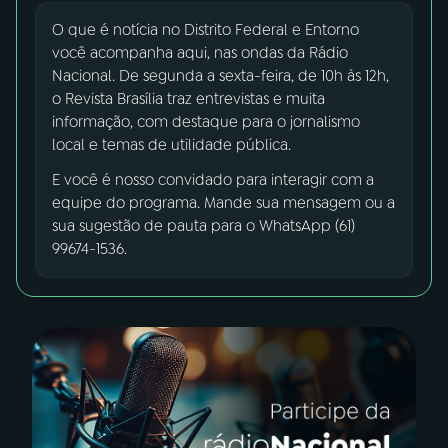
O que é notícia no Distrito Federal e Entorno
03
PROGRAMAÇÃO
você acompanha aqui, nas ondas da Rádio
Nacional. De segunda a sexta-feira, de 10h às 12h,
o Revista Brasília traz entrevistas e muita
04
PROGRAMAS
informação, com destaque para o jornalismo
local e temas de utilidade pública.
E você é nosso convidado para interagir com a
05
PODCASTS
equipe do programa. Mande sua mensagem ou a
sua sugestão de pauta para o WhatsApp (61)
06
VIDEOCASTS
99674-1536.
07
ÚLTIMAS
08
FESTIVAL DE MÚSICA
ACOMPANHE A RÁDIO NACIONAL