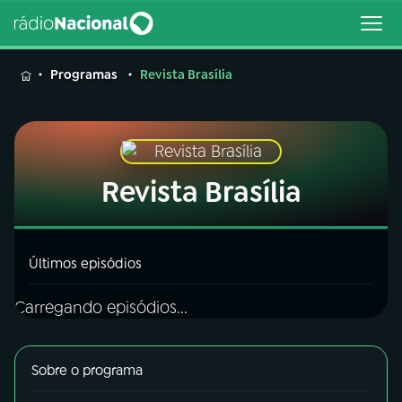
MENU
Programas
Revista Brasília
Buscar
Revista Brasília
na
Rádio
Buscar
Nacional
Últimos episódios
AO VIVO
Carregando episódios...
01
INÍCIO
Sobre o programa
02
A RÁDIO