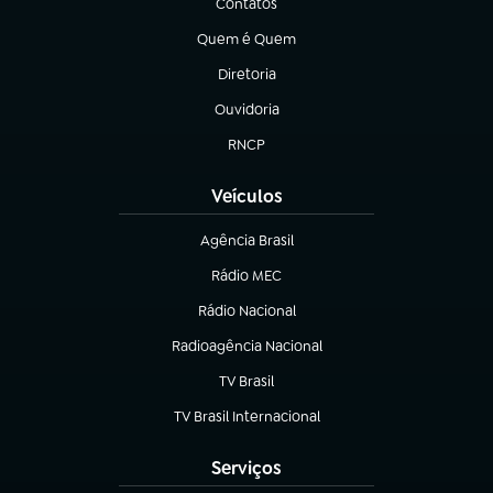
Contatos
(abre em nova aba)
Quem é Quem
(abre em nova aba)
Diretoria
(abre em nova aba)
Ouvidoria
(abre em nova aba)
RNCP
(abre em nova aba)
Veículos
Agência Brasil
(abre em nova aba)
Rádio MEC
(abre em nova aba)
Rádio Nacional
Radioagência Nacional
(abre em nova aba)
TV Brasil
(abre em nova aba)
TV Brasil Internacional
(abre em nova aba)
Serviços