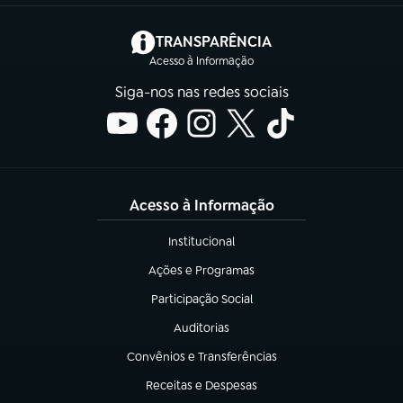
(abre em nova aba)
TRANSPARÊNCIA
Acesso à Informação
Siga-nos nas redes sociais
Acesso à Informação
Institucional
(abre em nova aba)
Ações e Programas
(abre em nova aba)
Participação Social
(abre em nova aba)
Auditorias
(abre em nova aba)
Convênios e Transferências
(abre em nova aba)
Receitas e Despesas
(abre em nova aba)