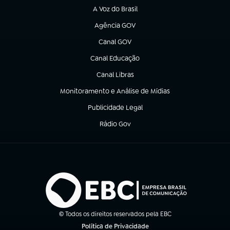
A Voz do Brasil
(abre em nova aba)
Agência GOV
(abre em nova aba)
Canal GOV
(abre em nova aba)
Canal Educação
(abre em nova aba)
Canal Libras
(abre em nova aba)
Monitoramento e Análise de Mídias
(abre em nova aba)
Publicidade Legal
(abre em nova aba)
Rádio Gov
(abre em nova aba)
© Todos os direitos reservados pela EBC
Política de Privacidade