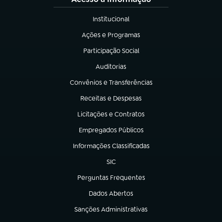
Institucional
(abre em nova aba)
Ações e Programas
(abre em nova aba)
Participação Social
(abre em nova aba)
Auditorias
(abre em nova aba)
Convênios e Transferências
(abre em nova aba)
Receitas e Despesas
(abre em nova aba)
Licitações e Contratos
(abre em nova aba)
Empregados Públicos
(abre em nova aba)
Informações Classificadas
(abre em nova aba)
SIC
(abre em nova aba)
Perguntas Frequentes
(abre em nova aba)
Dados Abertos
(abre em nova aba)
Sanções Administrativas
(abre em nova aba)