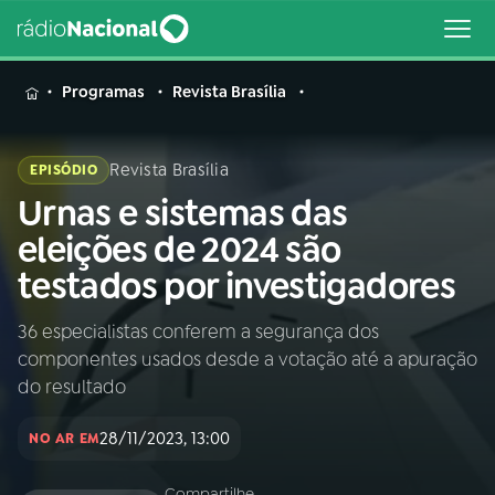
MENU
Programas
Revista Brasília
Revista Brasília
EPISÓDIO
Urnas e sistemas das
Buscar
na
eleições de 2024 são
Rádio
Buscar
testados por investigadores
Nacional
36 especialistas conferem a segurança dos
AO VIVO
componentes usados desde a votação até a apuração
do resultado
01
INÍCIO
28/11/2023, 13:00
NO AR EM
02
A RÁDIO
Compartilhe