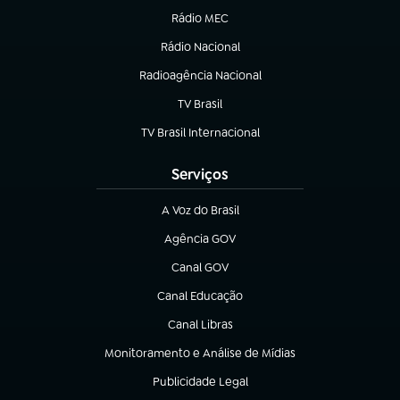
Rádio MEC
(abre em nova aba)
Rádio Nacional
Radioagência Nacional
(abre em nova aba)
TV Brasil
(abre em nova aba)
TV Brasil Internacional
(abre em nova aba)
Serviços
A Voz do Brasil
(abre em nova aba)
Agência GOV
(abre em nova aba)
Canal GOV
(abre em nova aba)
Canal Educação
(abre em nova aba)
Canal Libras
(abre em nova aba)
Monitoramento e Análise de Mídias
(abre em nova aba)
Publicidade Legal
(abre em nova aba)