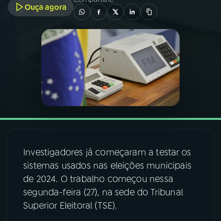
Ouça agora
03
PROGRAMAÇÃO
04
PROGRAMAS
05
PODCASTS
06
VIDEOCASTS
Investigadores já começaram a testar os
07
ÚLTIMAS
sistemas usados nas eleições municipais
de 2024. O trabalho começou nessa
08
FESTIVAL DE MÚSICA
segunda-feira (27), na sede do Tribunal
Superior Eleitoral (TSE).
ACOMPANHE A RÁDIO NACIONAL