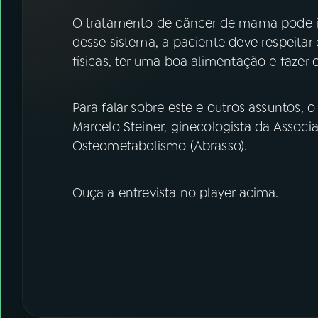
07
ÚLTIMAS
O tratamento de câncer de mama pode i
desse sistema, a paciente deve respeita
08
FESTIVAL DE MÚSICA
físicas, ter uma boa alimentação e fazer
ACOMPANHE A RÁDIO NACIONAL
Para falar sobre este e outros assuntos, o
Marcelo Steiner, ginecologista da Associa
YouTube
Facebook
Osteometabolismo (Abrasso).
Instagram
X
Ouça a entrevista no player acima.
TikTok