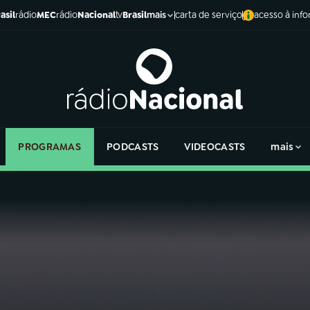
asil
rádio
MEC
rádio
Nacional
tv
Brasil
carta de serviço
acesso à inf
mais
PROGRAMAS
PODCASTS
VIDEOCASTS
mais