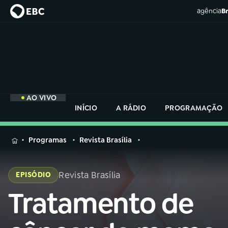
agência
Br
AO VIVO
INÍCIO
A RÁDIO
PROGRAMAÇÃO
MENU
Programas
Revista Brasília
Buscar
na
Revista Brasília
EPISÓDIO
Rádio
Buscar
Nacional
Tratamento de
Buscar
na
Rádio
AO VIVO