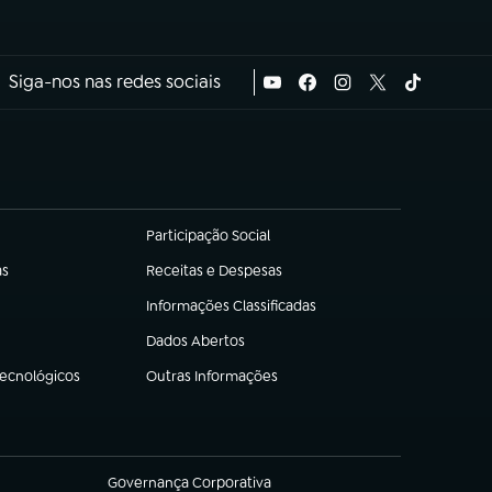
Siga-nos nas redes sociais
Participação Social
(abre em nova aba)
as
Receitas e Despesas
(abre em nova aba)
Informações Classificadas
(abre em nova aba)
Dados Abertos
(abre em nova aba)
Tecnológicos
Outras Informações
(abre em nova aba)
Governança Corporativa
(abre em nova aba)