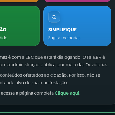
ÇÃO
SIMPLIFIQUE
dido.
Sugira melhorias.
 mas é com a EBC que estará dialogando. O Fala.BR é
m a administração pública, por meio das Ouvidorias.
 conteúdos ofertados ao cidadão. Por isso, não se
onteúdo alvo de sua manifestação.
Clique aqui
, acesse a página completa
.