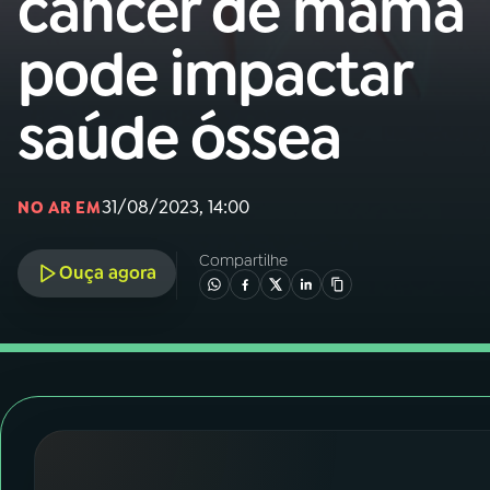
câncer de mama
Nacional
pode impactar
01
INÍCIO
saúde óssea
02
A RÁDIO
31/08/2023, 14:00
03
PROGRAMAÇÃO
NO AR EM
Compartilhe
Ouça agora
04
PROGRAMAS
05
PODCASTS
06
VIDEOCASTS