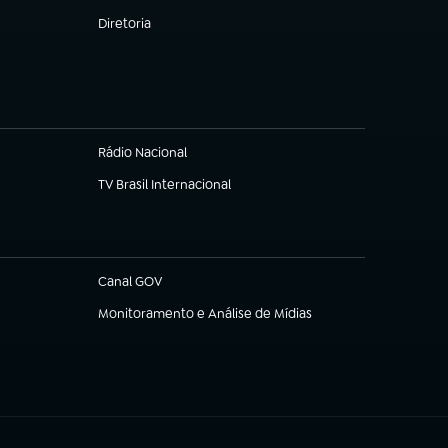
Diretoria
(abre em nova aba)
Rádio Nacional
TV Brasil Internacional
(abre em nova aba)
Canal GOV
(abre em nova aba)
Monitoramento e Análise de Mídias
(abre em nova aba)