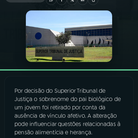
03
PROGRAMAÇÃO
04
PROGRAMAS
05
PODCASTS
06
VIDEOCASTS
Por decisão do Superior Tribunal de
07
ÚLTIMAS
Justiça o sobrenome do pai biológico de
um jovem foi retirado por conta da
ausência de vínculo afetivo. A alteração
08
FESTIVAL DE MÚSICA
pode influenciar questões relacionadas à
pensão alimentícia e herança.
ACOMPANHE A RÁDIO NACIONAL