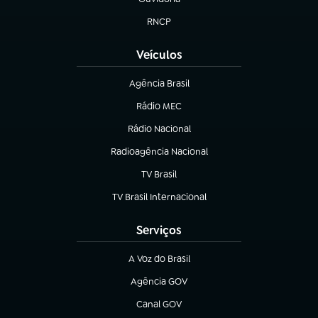
(abre em nova aba)
RNCP
(abre em nova aba)
Veículos
Agência Brasil
(abre em nova aba)
Rádio MEC
(abre em nova aba)
Rádio Nacional
Radioagência Nacional
(abre em nova aba)
TV Brasil
(abre em nova aba)
TV Brasil Internacional
(abre em nova aba)
Serviços
A Voz do Brasil
(abre em nova aba)
Agência GOV
(abre em nova aba)
Canal GOV
(abre em nova aba)