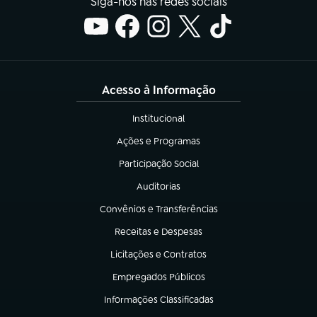
Siga-nos nas redes sociais
Acesso à Informação
Institucional
(abre em nova aba)
Ações e Programas
(abre em nova aba)
Participação Social
(abre em nova aba)
Auditorias
(abre em nova aba)
Convênios e Transferências
(abre em nova aba)
Receitas e Despesas
(abre em nova aba)
Licitações e Contratos
(abre em nova aba)
Empregados Públicos
(abre em nova aba)
Informações Classificadas
(abre em nova aba)