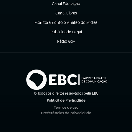
Canal Educação
(abre em nova aba)
Canal Libras
(abre em nova aba)
Monitoramento e Análise de Mídias
(abre em nova aba)
Publicidade Legal
(abre em nova aba)
Rádio Gov
(abre em nova aba)
© Todos os direitos reservados pela EBC
Política de Privacidade
(abre em nova aba)
Termos de uso
(abre em nova aba)
Preferências de privacidade