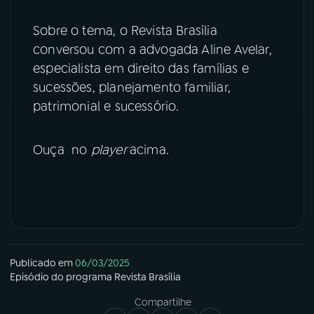
YouTube
Facebook
Sobre o tema, o Revista Brasília
conversou com a advogada Aline Avelar,
Instagram
X
especialista em direito das famílias e
sucessões, planejamento familiar,
TikTok
patrimonial e sucessório.
Ouça no
player
acima.
Publicado em
06/03/2025
Episódio
do programa
Revista Brasília
Compartilhe