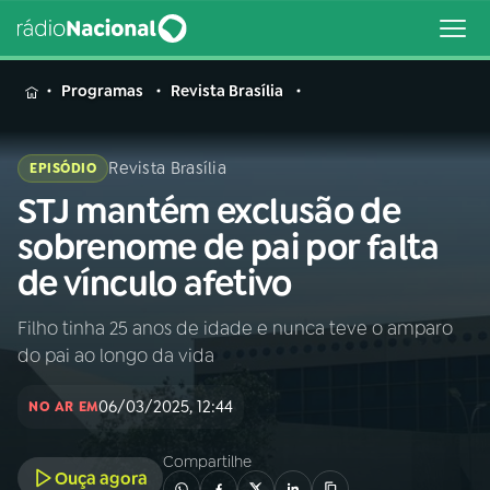
MENU
Programas
Revista Brasília
Revista Brasília
EPISÓDIO
STJ mantém exclusão de
Buscar
na
sobrenome de pai por falta
Rádio
Buscar
de vínculo afetivo
Nacional
Filho tinha 25 anos de idade e nunca teve o amparo
AO VIVO
do pai ao longo da vida
01
INÍCIO
06/03/2025, 12:44
NO AR EM
Compartilhe
02
A RÁDIO
Ouça agora