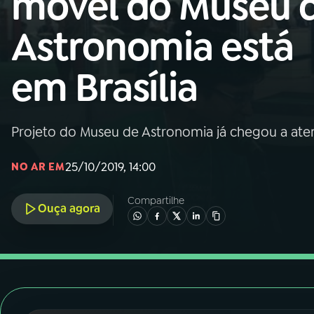
móvel do Museu 
Nacional
Astronomia está
01
INÍCIO
em Brasília
02
A RÁDIO
Projeto do Museu de Astronomia já chegou a ate
03
PROGRAMAÇÃO
25/10/2019, 14:00
NO AR EM
04
PROGRAMAS
Compartilhe
Ouça agora
05
PODCASTS
06
VIDEOCASTS