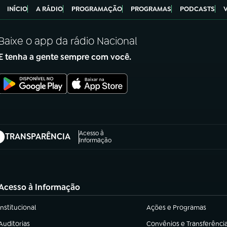
INÍCIO
A RÁDIO
PROGRAMAÇÃO
PROGRAMAS
PODCASTS
Baixe o app da rádio Nacional
E tenha a gente sempre com você.
Acesso à
TRANSPARÊNCIA
abre em nova aba)
Informação
Acesso à Informação
Institucional
Ações e Programas
(abre em nova aba)
(abre em nova aba)
Auditorias
Convênios e Transferênci
(abre em nova aba)
(abre em nova aba)