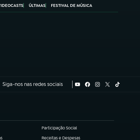
VIDEOCASTS
ÚLTIMAS
FESTIVAL DE MÚSICA
Siga-nos nas redes sociais
Participação Social
(abre em nova aba)
as
Receitas e Despesas
(abre em nova aba)