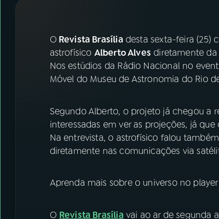
07
ÚLTIMAS
08
FESTIVAL DE MÚSICA
O
Revista Brasília
desta sexta-feira (25) 
astrofísico
Alberto Alves
diretamente da 
Nos estúdios da Rádio Nacional no evento
ACOMPANHE A RÁDIO NACIONAL
Móvel do Museu de Astronomia do Rio de
YouTube
Facebook
Segundo Alberto, o projeto já chegou a 
Instagram
X
interessadas em ver as projeções, já qu
TikTok
Na entrevista, o astrofísico falou també
diretamente nas comunicações via satéli
Aprenda mais sobre o universo no player
O
Revista Brasília
vai ao ar de segunda a 