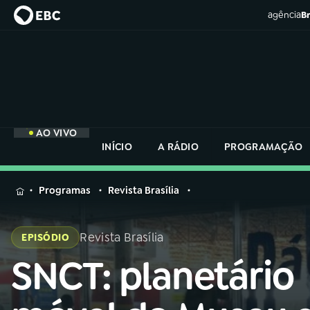
agência
Br
AO VIVO
INÍCIO
A RÁDIO
PROGRAMAÇÃO
MENU
Programas
Revista Brasília
Buscar
na
Revista Brasília
EPISÓDIO
Rádio
Buscar
Nacional
SNCT: planetário
Buscar
na
Rádio
AO VIVO