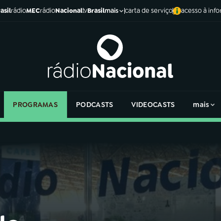
asil
rádio
MEC
rádio
Nacional
tv
Brasil
carta de serviço
acesso à inf
mais
PROGRAMAS
PODCASTS
VIDEOCASTS
mais