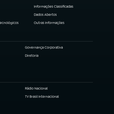
Informações Classificadas
(abre em nova aba)
Dados Abertos
(abre em nova aba)
Tecnológicos
Outras Informações
(abre em nova aba)
Governança Corporativa
(abre em nova aba)
Diretoria
(abre em nova aba)
Rádio Nacional
TV Brasil Internacional
(abre em nova aba)