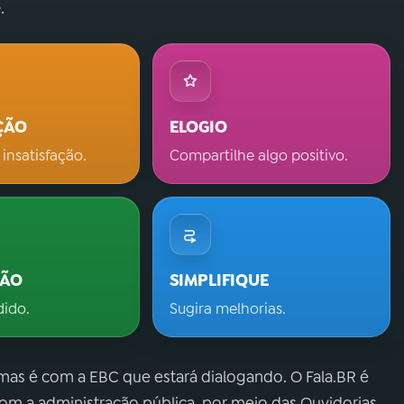
.
ÇÃO
ELOGIO
 insatisfação.
Compartilhe algo positivo.
ÇÃO
SIMPLIFIQUE
dido.
Sugira melhorias.
 mas é com a EBC que estará dialogando. O Fala.BR é
m a administração pública, por meio das Ouvidorias.