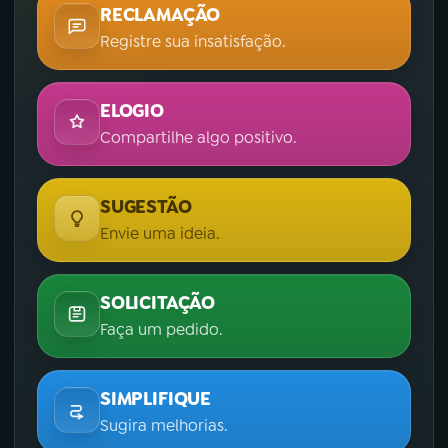
RECLAMAÇÃO
Registre sua insatisfação.
ELOGIO
Compartilhe algo positivo.
SUGESTÃO
Envie uma ideia.
SOLICITAÇÃO
Faça um pedido.
SIMPLIFIQUE
Sugira melhorias.