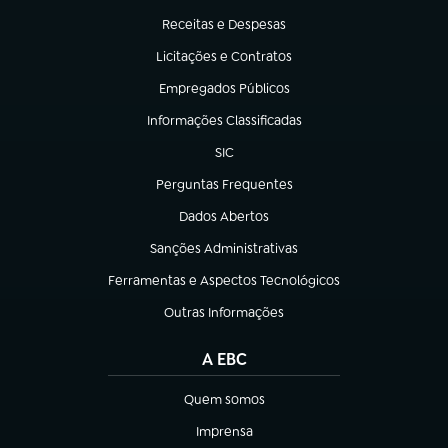
Receitas e Despesas
(abre em nova aba)
Licitações e Contratos
(abre em nova aba)
Empregados Públicos
(abre em nova aba)
Informações Classificadas
(abre em nova aba)
SIC
(abre em nova aba)
Perguntas Frequentes
(abre em nova aba)
Dados Abertos
(abre em nova aba)
Sanções Administrativas
(abre em nova aba)
Ferramentas e Aspectos Tecnológicos
(abre em nova aba)
Outras Informações
(abre em nova aba)
A EBC
Quem somos
(abre em nova aba)
Imprensa
(abre em nova aba)