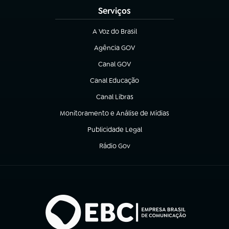
Serviços
A Voz do Brasil
(abre em nova aba)
Agência GOV
(abre em nova aba)
Canal GOV
(abre em nova aba)
Canal Educação
(abre em nova aba)
Canal Libras
(abre em nova aba)
Monitoramento e Análise de Mídias
(abre em nova aba)
Publicidade Legal
(abre em nova aba)
Rádio Gov
(abre em nova aba)