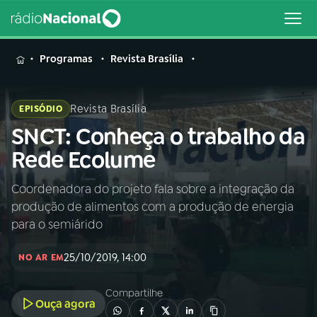
MENU
Programas
Revista Brasília
Revista Brasília
EPISÓDIO
SNCT: Conheça o trabalho da
Buscar
na
Rede Ecolume
Rádio
Buscar
Nacional
Coordenadora do projeto fala sobre a integração da
produção de alimentos com a produção de energia
AO VIVO
para o semiárido
25/10/2019, 14:00
01
INÍCIO
NO AR EM
Compartilhe
Ouça agora
02
A RÁDIO