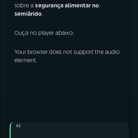
sobre a
segurança alimentar no
YouTube
Facebook
semiárido
.
Instagram
X
Ouça no player abaixo:
TikTok
Your browser does not support the audio
element.