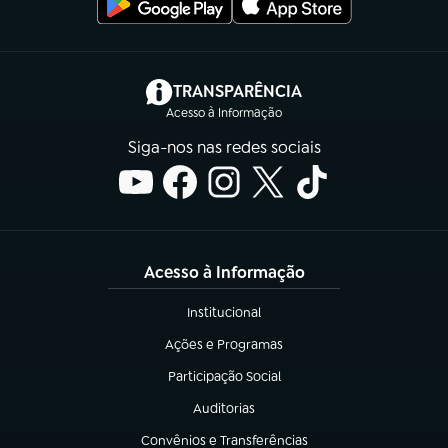
(abre em nova aba)
TRANSPARÊNCIA
Acesso à Informação
Siga-nos nas redes sociais
Acesso à Informação
Institucional
(abre em nova aba)
Ações e Programas
(abre em nova aba)
Participação Social
(abre em nova aba)
Auditorias
(abre em nova aba)
Convênios e Transferências
(abre em nova aba)