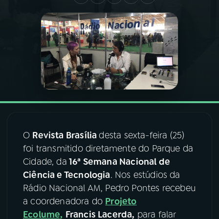
03
PROGRAMAÇÃO
04
PROGRAMAS
05
PODCASTS
06
VIDEOCASTS
O
Revista Brasília
desta sexta-feira (25)
foi transmitido diretamente do Parque da
07
ÚLTIMAS
Cidade, da
16ª Semana Nacional de
Ciência e Tecnologia
. Nos estúdios da
08
FESTIVAL DE MÚSICA
Rádio Nacional AM, Pedro Pontes recebeu
a coordenadora do
Projeto
Ecolume,
Francis Lacerda,
para falar
ACOMPANHE A RÁDIO NACIONAL