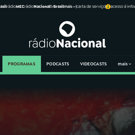
asil
rádio
MEC
rádio
Nacional
tv
Brasil
carta de serviço
acesso à inf
mais
PROGRAMAS
PODCASTS
VIDEOCASTS
mais