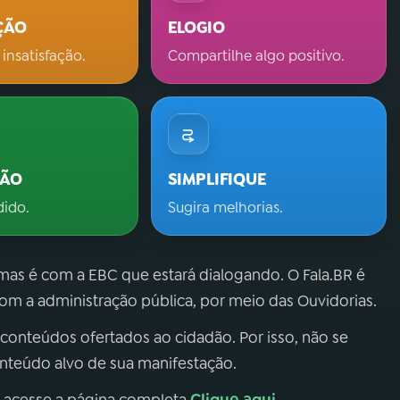
ÇÃO
ELOGIO
 insatisfação.
Compartilhe algo positivo.
ÇÃO
SIMPLIFIQUE
dido.
Sugira melhorias.
 mas é com a EBC que estará dialogando. O Fala.BR é
m a administração pública, por meio das Ouvidorias.
 conteúdos ofertados ao cidadão. Por isso, não se
onteúdo alvo de sua manifestação.