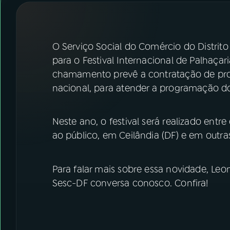
07
ÚLTIMAS
08
FESTIVAL DE MÚSICA
O Serviço Social do Comércio do Distrito
para o Festival Internacional de Palhaçari
ACOMPANHE A RÁDIO NACIONAL
chamamento prevê a contratação de propo
nacional, para atender a programação d
YouTube
Facebook
Instagram
X
Neste ano, o festival será realizado entre
ao público, em Ceilândia (DF) e em outras
TikTok
Para falar mais sobre essa novidade, Le
Sesc-DF conversa conosco. Confira!