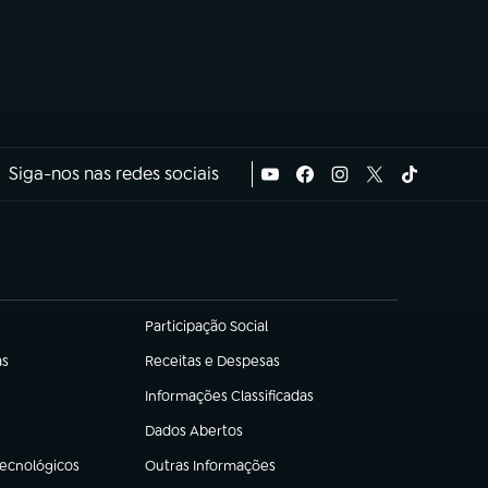
Siga-nos nas redes sociais
Participação Social
(abre em nova aba)
as
Receitas e Despesas
(abre em nova aba)
Informações Classificadas
(abre em nova aba)
Dados Abertos
(abre em nova aba)
Tecnológicos
Outras Informações
(abre em nova aba)