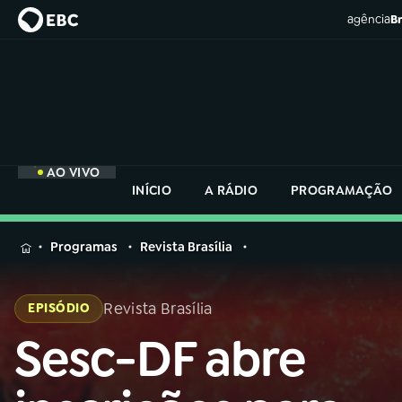
agência
Br
AO VIVO
INÍCIO
A RÁDIO
PROGRAMAÇÃO
MENU
Programas
Revista Brasília
Buscar
na
Revista Brasília
EPISÓDIO
Rádio
Buscar
Nacional
Sesc-DF abre
Buscar
na
Rádio
AO VIVO