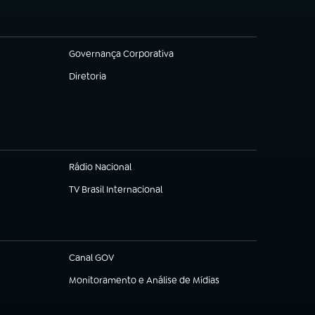
Governança Corporativa
(abre em nova aba)
Diretoria
(abre em nova aba)
Rádio Nacional
TV Brasil Internacional
(abre em nova aba)
Canal GOV
(abre em nova aba)
Monitoramento e Análise de Mídias
(abre em nova aba)