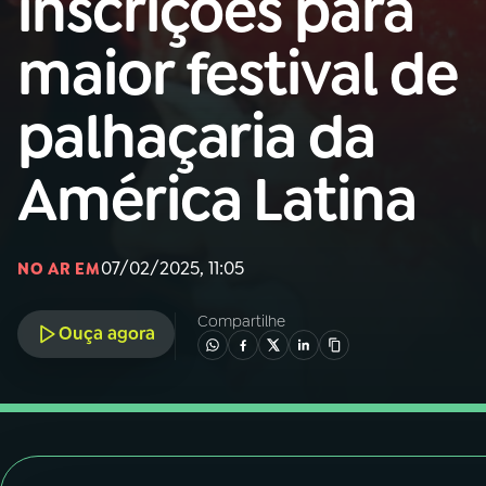
inscrições para
Nacional
maior festival de
01
INÍCIO
palhaçaria da
02
A RÁDIO
América Latina
03
PROGRAMAÇÃO
07/02/2025, 11:05
NO AR EM
04
PROGRAMAS
Compartilhe
Ouça agora
05
PODCASTS
06
VIDEOCASTS