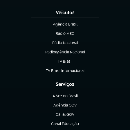
(abre em nova aba)
Veículos
Agência Brasil
(abre em nova aba)
Rádio MEC
(abre em nova aba)
Rádio Nacional
Radioagência Nacional
(abre em nova aba)
TV Brasil
(abre em nova aba)
TV Brasil Internacional
(abre em nova aba)
Serviços
A Voz do Brasil
(abre em nova aba)
Agência GOV
(abre em nova aba)
Canal GOV
(abre em nova aba)
Canal Educação
(abre em nova aba)