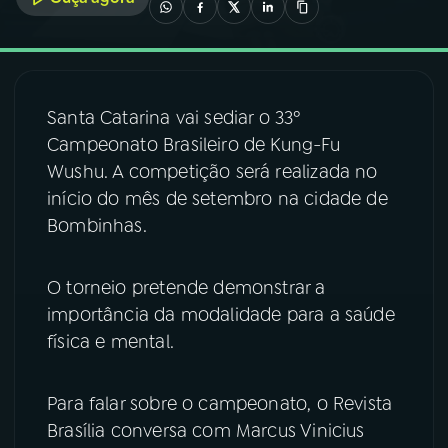
03
PROGRAMAÇÃO
04
PROGRAMAS
Santa Catarina vai sediar o 33º
Campeonato Brasileiro de Kung-Fu
Wushu. A competição será realizada no
05
PODCASTS
início do mês de setembro na cidade de
Bombinhas.
06
VIDEOCASTS
O torneio pretende demonstrar a
importância da modalidade para a saúde
07
ÚLTIMAS
física e mental.
08
FESTIVAL DE MÚSICA
Para falar sobre o campeonato, o Revista
Brasília conversa com Marcus Vinicius
ACOMPANHE A RÁDIO NACIONAL