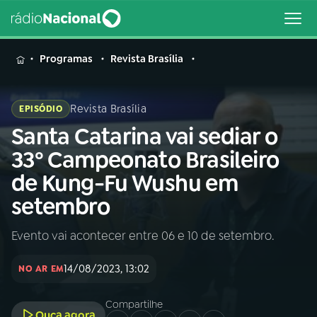
MENU
Programas
Revista Brasília
Revista Brasília
EPISÓDIO
Santa Catarina vai sediar o
Buscar
na
33º Campeonato Brasileiro
Rádio
Buscar
de Kung-Fu Wushu em
Nacional
setembro
AO VIVO
Evento vai acontecer entre 06 e 10 de setembro.
01
INÍCIO
14/08/2023, 13:02
NO AR EM
02
A RÁDIO
Compartilhe
Ouça agora