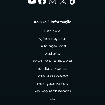
Acesso à Informação
Institucional
(abre em nova aba)
Ações e Programas
(abre em nova aba)
Participação Social
(abre em nova aba)
Auditorias
(abre em nova aba)
Convênios e Transferências
(abre em nova aba)
Receitas e Despesas
(abre em nova aba)
Licitações e Contratos
(abre em nova aba)
Empregados Públicos
(abre em nova aba)
Informações Classificadas
(abre em nova aba)
SIC
(abre em nova aba)