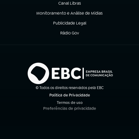
Canal Libras
(abre em nova aba)
Monitoramento e Análise de Mídias
(abre em nova aba)
Publicidade Legal
(abre em nova aba)
Rádio Gov
(abre em nova aba)
© Todos os direitos reservados pela EBC
Política de Privacidade
(abre em nova aba)
Termos de uso
(abre em nova aba)
Preferências de privacidade