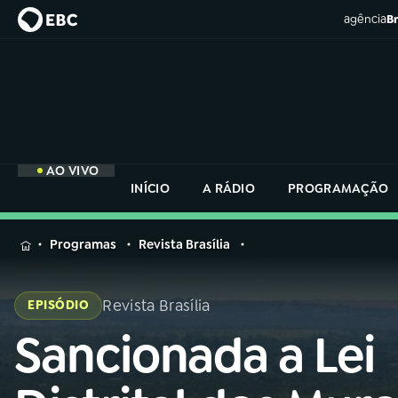
agência
Br
AO VIVO
INÍCIO
A RÁDIO
PROGRAMAÇÃO
MENU
Programas
Revista Brasília
Buscar
na
Revista Brasília
EPISÓDIO
Rádio
Buscar
Nacional
Sancionada a Lei
Buscar
na
Rádio
AO VIVO