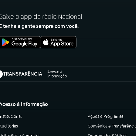
Baixe o app da rádio Nacional
E tenha a gente sempre com você.
Acesso à
TRANSPARÊNCIA
abre em nova aba)
Informação
Acesso à Informação
Institucional
Ações e Programas
(abre em nova aba)
(abre em nova aba)
Auditorias
Convênios e Transferênci
(abre em nova aba)
(abre em nova aba)
Licitações e Contratos
Empregados Públicos