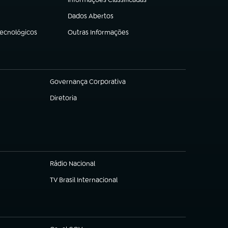
(abre em nova aba)
Dados Abertos
(abre em nova aba)
Tecnológicos
Outras Informações
(abre em nova aba)
Governança Corporativa
(abre em nova aba)
Diretoria
(abre em nova aba)
Rádio Nacional
TV Brasil Internacional
(abre em nova aba)