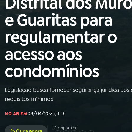
Distrital dos Mur
Nacional
e Guaritas para
01
INÍCIO
regulamentar o
02
A RÁDIO
acesso aos
03
PROGRAMAÇÃO
condomínios
04
PROGRAMAS
Legislação busca fornecer segurança jurídica aos
05
PODCASTS
requisitos mínimos
08/04/2025, 11:31
NO AR EM
06
VIDEOCASTS
Compartilhe
Ouça agora