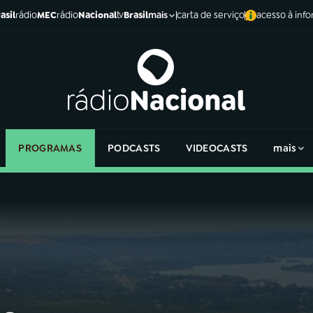
asil
rádio
MEC
rádio
Nacional
tv
Brasil
carta de serviço
acesso à inf
mais
PROGRAMAS
PODCASTS
VIDEOCASTS
mais