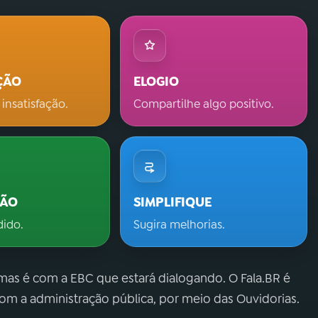
ÇÃO
ELOGIO
 insatisfação.
Compartilhe algo positivo.
ÇÃO
SIMPLIFIQUE
dido.
Sugira melhorias.
 mas é com a EBC que estará dialogando. O Fala.BR é
m a administração pública, por meio das Ouvidorias.