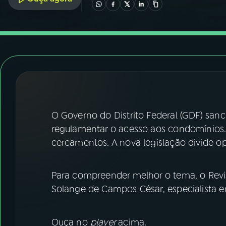
07
ÚLTIMAS
08
FESTIVAL DE MÚSICA
ACOMPANHE A RÁDIO NACIONAL
YouTube
Facebook
O Governo do Distrito Federal (GDF) sanc
Instagram
X
regulamentar o acesso aos condomínios
TikTok
cercamentos. A nova legislação divide op
Para compreender melhor o tema, o Revi
Solange de Campos César, especialista e
Ouça no
player
acima.