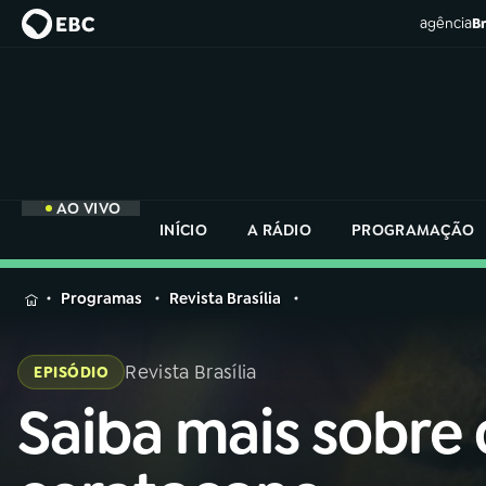
agência
Br
AO VIVO
INÍCIO
A RÁDIO
PROGRAMAÇÃO
MENU
Programas
Revista Brasília
Buscar
na
Revista Brasília
EPISÓDIO
Rádio
Buscar
Nacional
Saiba mais sobre 
Buscar
na
Rádio
AO VIVO