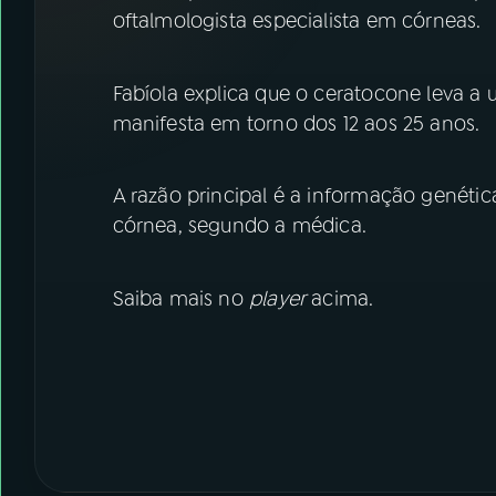
07
ÚLTIMAS
oftalmologista especialista em córneas.
08
FESTIVAL DE MÚSICA
Fabíola explica que o ceratocone leva a
manifesta em torno dos 12 aos 25 anos.
ACOMPANHE A RÁDIO NACIONAL
A razão principal é a informação genéti
YouTube
Facebook
córnea, segundo a médica.
Instagram
X
Saiba mais no
player
acima.
TikTok