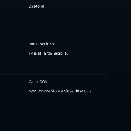
Diretoria
(abre em nova aba)
Rádio Nacional
TV Brasil Internacional
(abre em nova aba)
Canal GOV
(abre em nova aba)
Monitoramento e Análise de Mídias
(abre em nova aba)