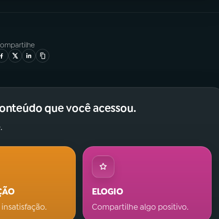
ompartilhe
conteúdo que você acessou.
.
ÇÃO
ELOGIO
 insatisfação.
Compartilhe algo positivo.