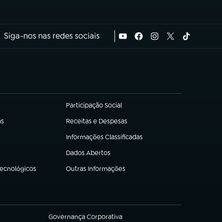
Siga-nos nas redes sociais
Participação Social
(abre em nova aba)
as
Receitas e Despesas
(abre em nova aba)
Informações Classificadas
(abre em nova aba)
Dados Abertos
(abre em nova aba)
Tecnológicos
Outras Informações
(abre em nova aba)
Governança Corporativa
(abre em nova aba)