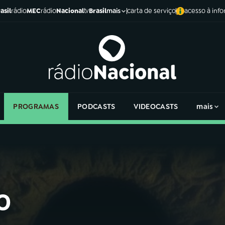
asil
rádio
MEC
rádio
Nacional
tv
Brasil
carta de serviço
acesso à inf
mais
PROGRAMAS
PODCASTS
VIDEOCASTS
mais
o