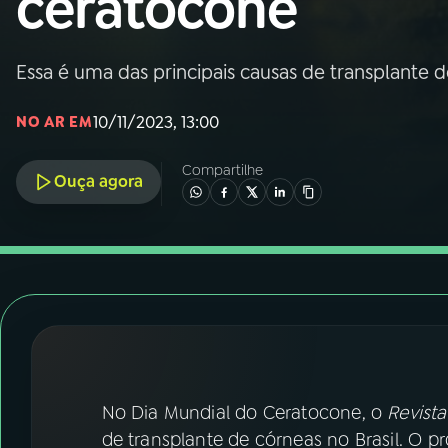
ceratocone
Nacional
01
INÍCIO
Essa é uma das principais causas de transplante d
10/11/2023, 13:00
NO AR EM
02
A RÁDIO
Compartilhe
Ouça agora
03
PROGRAMAÇÃO
04
PROGRAMAS
05
PODCASTS
06
VIDEOCASTS
No Dia Mundial do Ceratocone, o
Revista
de transplante de córneas no Brasil. O pr