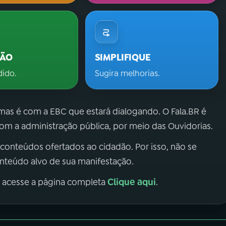
ÇÃO
SIMPLIFIQUE
dido.
Sugira melhorias.
 mas é com a EBC que estará dialogando. O Fala.BR é
m a administração pública, por meio das Ouvidorias.
 conteúdos ofertados ao cidadão. Por isso, não se
onteúdo alvo de sua manifestação.
Clique aqui
, acesse a página completa
.