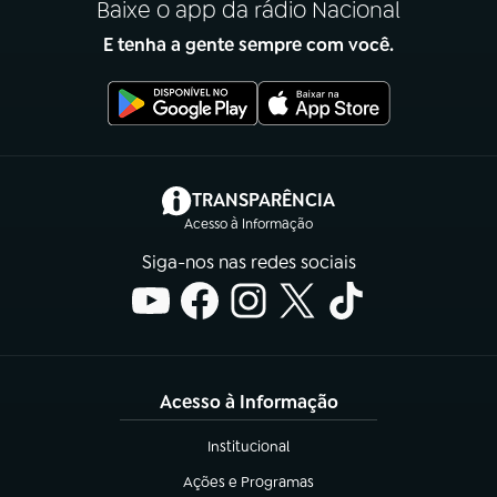
Baixe o app da rádio Nacional
E tenha a gente sempre com você.
(abre em nova aba)
TRANSPARÊNCIA
Acesso à Informação
Siga-nos nas redes sociais
Acesso à Informação
Institucional
(abre em nova aba)
Ações e Programas
(abre em nova aba)