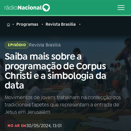
MENU
Programas
Revista Brasília
Revista Brasília
EPISÓDIO
Saiba mais sobre a
Buscar
na
programação de Corpus
Rádio
Buscar
Christi e a simbologia da
Nacional
data
AO VIVO
Movimentos de jovens trabalham na confecção dos
tradicionais tapetes que representam a entrada de
01
INÍCIO
Jesus em Jerusalém
30/05/2024, 13:01
02
A RÁDIO
NO AR EM