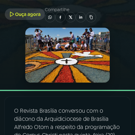
Compartilhe
Ouça agora
03
PROGRAMAÇÃO
04
PROGRAMAS
05
PODCASTS
06
VIDEOCASTS
07
ÚLTIMAS
O Revista Brasília conversou com o
08
FESTIVAL DE MÚSICA
diácono da Arquidiciocese de Brasília
Alfredo Otom a respeito da programação
ACOMPANHE A RÁDIO NACIONAL