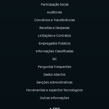
Participação Social
(abre em nova aba)
Auditorias
(abre em nova aba)
Convênios e Transferências
(abre em nova aba)
Receitas e Despesas
(abre em nova aba)
Licitações e Contratos
(abre em nova aba)
Empregados Públicos
(abre em nova aba)
Informações Classificadas
(abre em nova aba)
SIC
(abre em nova aba)
Perguntas Frequentes
(abre em nova aba)
Dados Abertos
(abre em nova aba)
Sanções Administrativas
(abre em nova aba)
Ferramentas e Aspectos Tecnológicos
(abre em nova aba)
Outras Informações
(abre em nova aba)