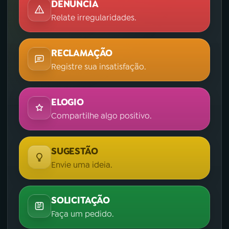
DENÚNCIA
Relate irregularidades.
RECLAMAÇÃO
Registre sua insatisfação.
ELOGIO
Compartilhe algo positivo.
SUGESTÃO
Envie uma ideia.
SOLICITAÇÃO
Faça um pedido.