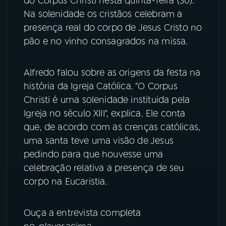
do Corpus Christi nesta quinta-feira (30).
Na solenidade os cristãos celebram a
YouTube
Facebook
presença real do corpo de Jesus Cristo no
pão e no vinho consagrados na missa.
Instagram
X
TikTok
Alfredo falou sobre as origens da festa na
história da Igreja Católica. "O Corpus
Christi é uma solenidade instituida pela
Igreja no século XIII", explica. Ele conta
que, de acordo com as crenças católicas,
uma santa teve uma visão de Jesus
pedindo para que houvesse uma
celebração relativa a presença de seu
corpo na Eucaristia.
Ouça a entrevista completa