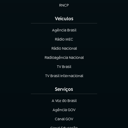
RNCP
(abre em nova aba)
Veículos
Agência Brasil
(abre em nova aba)
Rádio MEC
(abre em nova aba)
Rádio Nacional
Radioagência Nacional
(abre em nova aba)
TV Brasil
(abre em nova aba)
TV Brasil Internacional
(abre em nova aba)
Serviços
A Voz do Brasil
(abre em nova aba)
Agência GOV
(abre em nova aba)
Canal GOV
(abre em nova aba)