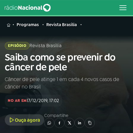
MENU
Programas
Revista Brasília
Revista Brasília
EPISÓDIO
Saiba como se prevenir do
Buscar
na
câncer de pele
Rádio
Buscar
Nacional
Câncer de pele atinge 1 em cada 4 novos casos de
câncer no Brasil
AO VIVO
17/12/2019, 17:02
NO AR EM
01
INÍCIO
Compartilhe
Ouça agora
02
A RÁDIO