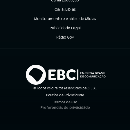
Canal Educação
(abre em nova aba)
Canal Libras
(abre em nova aba)
Monitoramento e Análise de Mídias
(abre em nova aba)
Publicidade Legal
(abre em nova aba)
Rádio Gov
(abre em nova aba)
© Todos os direitos reservados pela EBC
Política de Privacidade
(abre em nova aba)
Termos de uso
(abre em nova aba)
Preferências de privacidade