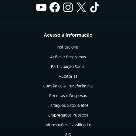
Acesso à Informação
Institucional
(abre em nova aba)
Ações e Programas
(abre em nova aba)
Participação Social
(abre em nova aba)
Auditorias
(abre em nova aba)
Convênios e Transferências
(abre em nova aba)
Receitas e Despesas
(abre em nova aba)
Licitações e Contratos
(abre em nova aba)
Empregados Públicos
(abre em nova aba)
Informações Classificadas
(abre em nova aba)
SIC