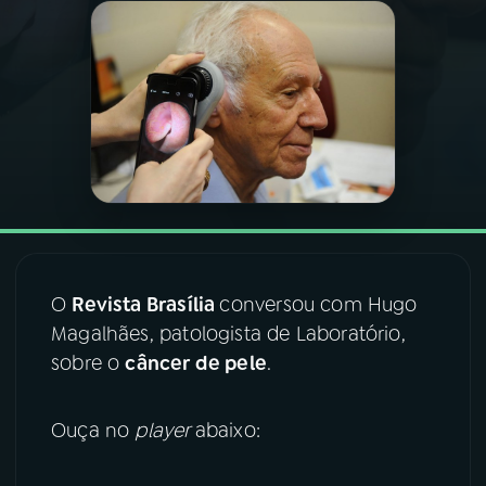
03
PROGRAMAÇÃO
04
PROGRAMAS
05
PODCASTS
06
VIDEOCASTS
O
Revista Brasília
conversou com Hugo
Magalhães, patologista de Laboratório,
07
ÚLTIMAS
sobre o
câncer de pele
.
08
FESTIVAL DE MÚSICA
Ouça no
player
abaixo:
ACOMPANHE A RÁDIO NACIONAL