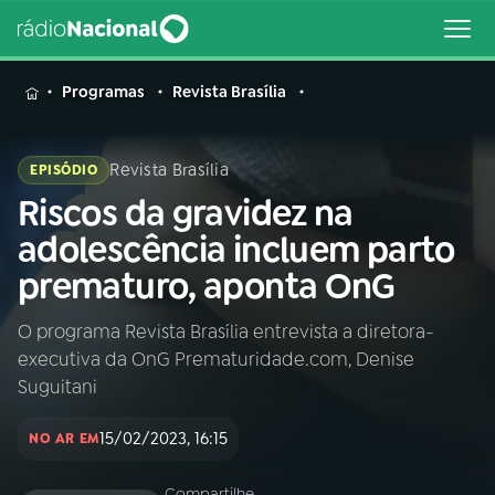
MENU
Programas
Revista Brasília
Revista Brasília
EPISÓDIO
Riscos da gravidez na
Buscar
na
adolescência incluem parto
Rádio
Buscar
prematuro, aponta OnG
Nacional
O programa Revista Brasília entrevista a diretora-
AO VIVO
executiva da OnG Prematuridade.com, Denise
Suguitani
01
INÍCIO
15/02/2023, 16:15
NO AR EM
02
A RÁDIO
Compartilhe