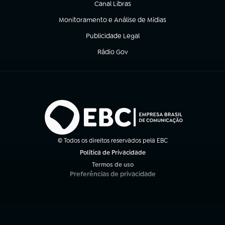
Canal Libras
(abre em nova aba)
Monitoramento e Análise de Mídias
(abre em nova aba)
Publicidade Legal
(abre em nova aba)
Rádio Gov
(abre em nova aba)
© Todos os direitos reservados pela EBC
Política de Privacidade
(abre em nova aba)
Termos de uso
(abre em nova aba)
Preferências de privacidade