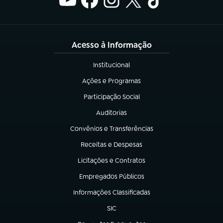
Acesso à Informação
Institucional
(abre em nova aba)
Ações e Programas
(abre em nova aba)
Participação Social
(abre em nova aba)
Auditorias
(abre em nova aba)
Convênios e Transferências
(abre em nova aba)
Receitas e Despesas
(abre em nova aba)
Licitações e Contratos
(abre em nova aba)
Empregados Públicos
(abre em nova aba)
Informações Classificadas
(abre em nova aba)
SIC
(abre em nova aba)