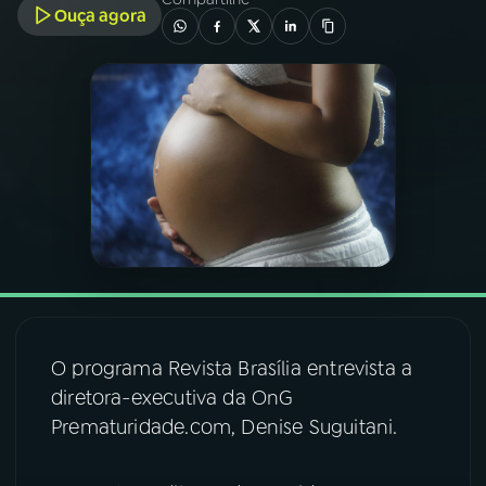
Ouça agora
03
PROGRAMAÇÃO
04
PROGRAMAS
05
PODCASTS
06
VIDEOCASTS
07
ÚLTIMAS
O programa Revista Brasília entrevista a
diretora-executiva da OnG
08
FESTIVAL DE MÚSICA
Prematuridade.com, Denise Suguitani.
ACOMPANHE A RÁDIO NACIONAL