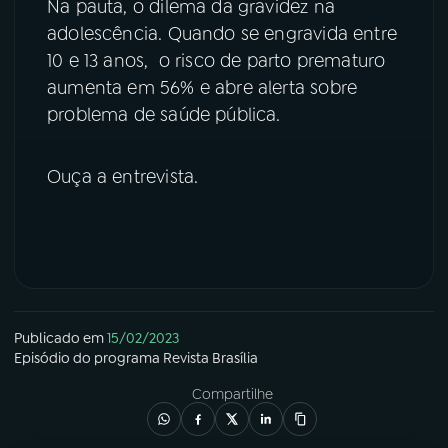
Na pauta, o dilema da gravidez na
adolescência. Quando se engravida entre
YouTube
Facebook
10 e 13 anos, o risco de parto prematuro
aumenta em 56% e abre alerta sobre
Instagram
X
problema de saúde pública.
TikTok
Ouça a entrevista.
Publicado em
15/02/2023
Episódio
do programa
Revista Brasília
Compartilhe