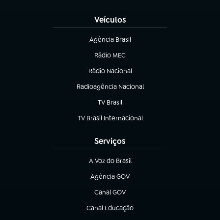
Veículos
Agência Brasil
(abre em nova aba)
Rádio MEC
(abre em nova aba)
Rádio Nacional
Radioagência Nacional
(abre em nova aba)
TV Brasil
(abre em nova aba)
TV Brasil Internacional
(abre em nova aba)
Serviços
A Voz do Brasil
(abre em nova aba)
Agência GOV
(abre em nova aba)
Canal GOV
(abre em nova aba)
Canal Educação
(abre em nova aba)