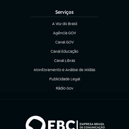
(abre em nova aba)
Serviços
A Voz do Brasil
(abre em nova aba)
Agência GOV
(abre em nova aba)
Canal GOV
(abre em nova aba)
Canal Educação
(abre em nova aba)
Canal Libras
(abre em nova aba)
Monitoramento e Análise de Mídias
(abre em nova aba)
Publicidade Legal
(abre em nova aba)
Rádio Gov
(abre em nova aba)