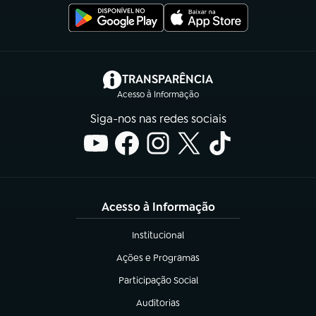
(abre em nova aba)
TRANSPARÊNCIA
Acesso à Informação
Siga-nos nas redes sociais
Acesso à Informação
Institucional
(abre em nova aba)
Ações e Programas
(abre em nova aba)
Participação Social
(abre em nova aba)
Auditorias
(abre em nova aba)