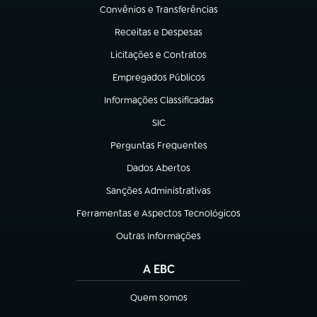
Convênios e Transferências
(abre em nova aba)
Receitas e Despesas
(abre em nova aba)
Licitações e Contratos
(abre em nova aba)
Empregados Públicos
(abre em nova aba)
Informações Classificadas
(abre em nova aba)
SIC
(abre em nova aba)
Perguntas Frequentes
(abre em nova aba)
Dados Abertos
(abre em nova aba)
Sanções Administrativas
(abre em nova aba)
Ferramentas e Aspectos Tecnológicos
(abre em nova aba)
Outras Informações
(abre em nova aba)
A EBC
Quem somos
(abre em nova aba)