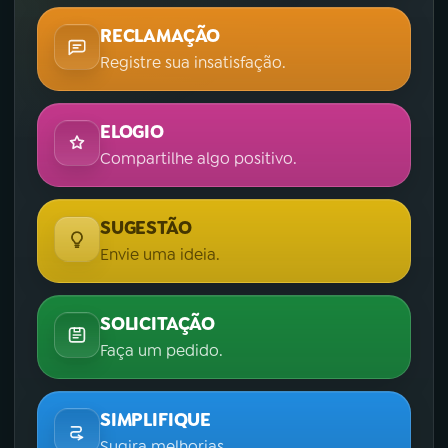
RECLAMAÇÃO
Registre sua insatisfação.
ELOGIO
Compartilhe algo positivo.
SUGESTÃO
Envie uma ideia.
SOLICITAÇÃO
Faça um pedido.
SIMPLIFIQUE
Sugira melhorias.