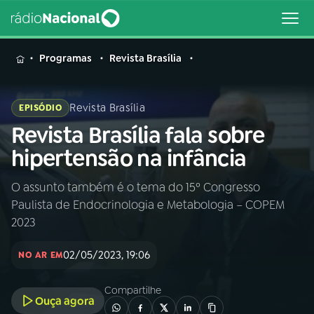
MENU
Programas
Revista Brasília
Revista Brasília
EPISÓDIO
Revista Brasília fala sobre
Buscar
na
hipertensão na infância
Rádio
Buscar
Nacional
O assunto também é o tema do 15º Congresso
Paulista de Endocrinologia e Metabologia – COPEM
AO VIVO
2023
02/05/2023, 19:06
01
INÍCIO
NO AR EM
Compartilhe
Ouça agora
02
A RÁDIO