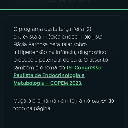
03
PROGRAMAÇÃO
O programa desta terça-feira (2)
04
PROGRAMAS
entrevista a médica endocrinologista
Flávia Barbosa para falar sobre
a Hipertensão na infância, diagnóstico
05
PODCASTS
precoce e potencial de cura. O assunto
também é o tema do
15º Congresso
06
VIDEOCASTS
Paulista de Endocrinologia e
Metabologia – COPEM 2023
.
07
ÚLTIMAS
Ouça o programa na íntegra no
player
do
topo da página.
08
FESTIVAL DE MÚSICA
ACOMPANHE A RÁDIO NACIONAL