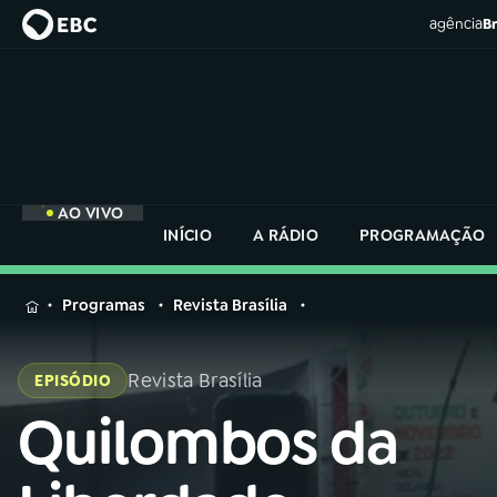
agência
Br
AO VIVO
INÍCIO
A RÁDIO
PROGRAMAÇÃO
MENU
Programas
Revista Brasília
Buscar
na
Revista Brasília
EPISÓDIO
Rádio
Buscar
Nacional
Quilombos da
Buscar
na
Rádio
AO VIVO