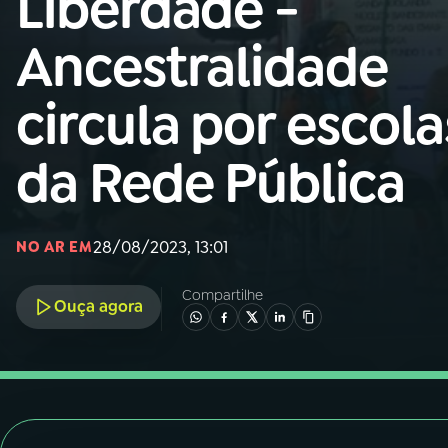
Liberdade -
Nacional
Ancestralidade
01
INÍCIO
circula por escola
02
A RÁDIO
da Rede Pública
03
PROGRAMAÇÃO
28/08/2023, 13:01
NO AR EM
04
PROGRAMAS
Compartilhe
Ouça agora
05
PODCASTS
06
VIDEOCASTS