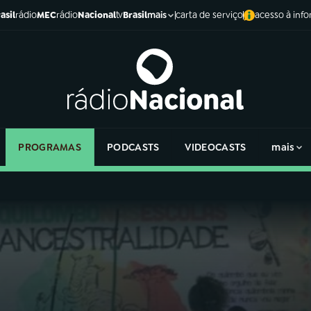
asil
rádio
MEC
rádio
Nacional
tv
Brasil
carta de serviço
acesso à inf
mais
PROGRAMAS
PODCASTS
VIDEOCASTS
mais