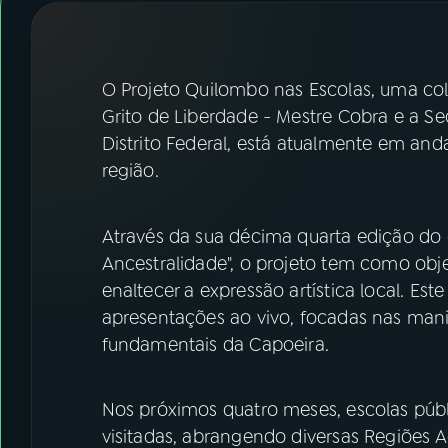
07
ÚLTIMAS
08
FESTIVAL DE MÚSICA
O Projeto Quilombo nas Escolas, uma col
Grito de Liberdade - Mestre Cobra e a Se
ACOMPANHE A RÁDIO NACIONAL
Distrito Federal, está atualmente em an
região.
YouTube
Facebook
Instagram
X
Através da sua décima quarta edição do
Ancestralidade", o projeto tem como objet
TikTok
enaltecer a expressão artística local. E
apresentações ao vivo, focadas nas manif
fundamentais da Capoeira.
Nos próximos quatro meses, escolas públi
visitadas, abrangendo diversas Regiões A