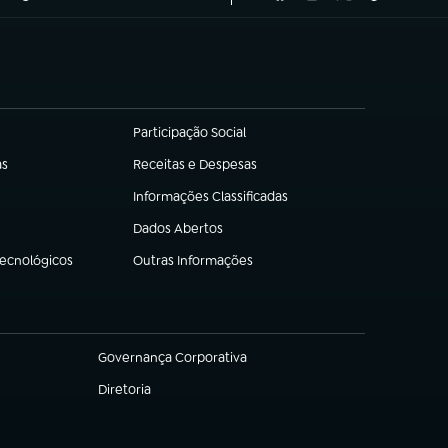
Participação Social
(abre em nova aba)
as
Receitas e Despesas
(abre em nova aba)
Informações Classificadas
(abre em nova aba)
Dados Abertos
(abre em nova aba)
Tecnológicos
Outras Informações
(abre em nova aba)
Governança Corporativa
(abre em nova aba)
Diretoria
(abre em nova aba)