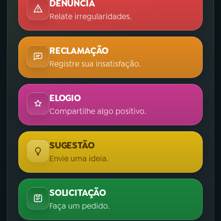
DENÚNCIA
Relate irregularidades.
RECLAMAÇÃO
Registre sua insatisfação.
ELOGIO
Compartilhe algo positivo.
SUGESTÃO
Envie uma ideia.
SOLICITAÇÃO
Faça um pedido.