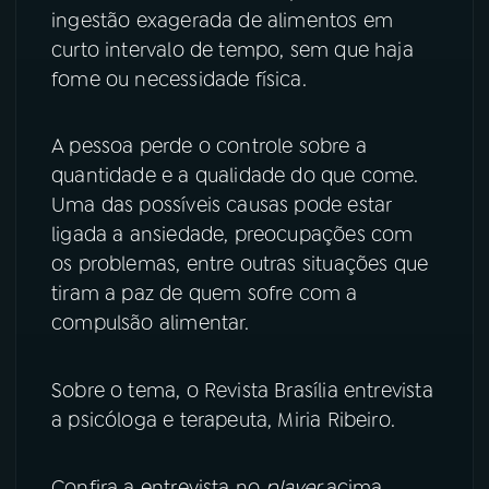
ingestão exagerada de alimentos em
YouTube
Facebook
curto intervalo de tempo, sem que haja
fome ou necessidade física.
Instagram
X
A pessoa perde o controle sobre a
TikTok
quantidade e a qualidade do que come.
Uma das possíveis causas pode estar
ligada a ansiedade, preocupações com
os problemas, entre outras situações que
tiram a paz de quem sofre com a
compulsão alimentar.
Sobre o tema, o Revista Brasília entrevista
a psicóloga e terapeuta, Miria Ribeiro.
Confira a entrevista no
player
acima.