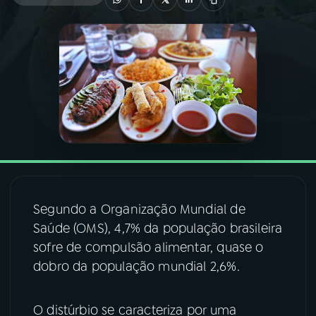
03
PROGRAMAÇÃO
04
PROGRAMAS
05
PODCASTS
06
VIDEOCASTS
Segundo a Organização Mundial de
07
ÚLTIMAS
Saúde (OMS), 4,7% da população brasileira
sofre de compulsão alimentar, quase o
dobro da população mundial 2,6%.
08
FESTIVAL DE MÚSICA
O distúrbio se caracteriza por uma
ACOMPANHE A RÁDIO NACIONAL