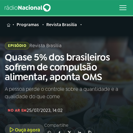
MENU
Programas
Revista Brasília
Revista Brasília
EPISÓDIO
Quase 5% dos brasileiros
Buscar
na
sofrem de compulsão
Rádio
Buscar
alimentar, aponta OMS
Nacional
A pessoa perde o controle sobre a quantidade e a
AO VIVO
qualidade do que come
01
INÍCIO
25/07/2023, 14:02
NO AR EM
Compartilhe
02
A RÁDIO
Ouça agora