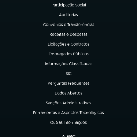
Participação Social
(abre em nova aba)
Auditorias
(abre em nova aba)
Convênios e Transferências
(abre em nova aba)
Receitas e Despesas
(abre em nova aba)
Licitações e Contratos
(abre em nova aba)
Empregados Públicos
(abre em nova aba)
Informações Classificadas
(abre em nova aba)
SIC
(abre em nova aba)
Perguntas Frequentes
(abre em nova aba)
Dados Abertos
(abre em nova aba)
Sanções Administrativas
(abre em nova aba)
Ferramentas e Aspectos Tecnológicos
(abre em nova aba)
Outras Informações
(abre em nova aba)
A EBC