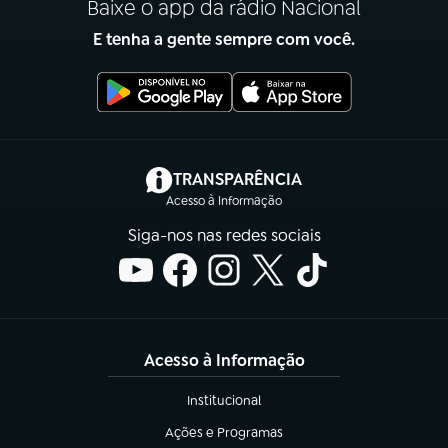
Baixe o app da rádio Nacional
E tenha a gente sempre com você.
(abre em nova aba)
TRANSPARÊNCIA
Acesso à Informação
Siga-nos nas redes sociais
Acesso à Informação
Institucional
(abre em nova aba)
Ações e Programas
(abre em nova aba)