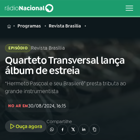
MENU
Programas
Revista Brasília
Revista Brasília
EPISÓDIO
Quarteto Transversal lança
Buscar
na
álbum de estreia
Rádio
Buscar
Nacional
“Hermeto Pascoal e seu Brasilerê” presta tributa ao
grande instrumentista
AO VIVO
30/08/2024, 16:15
NO AR EM
01
INÍCIO
Compartilhe
Ouça agora
02
A RÁDIO