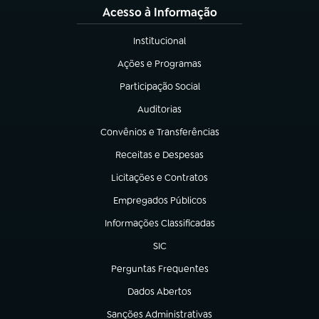
Acesso à Informação
Institucional
(abre em nova aba)
Ações e Programas
(abre em nova aba)
Participação Social
(abre em nova aba)
Auditorias
(abre em nova aba)
Convênios e Transferências
(abre em nova aba)
Receitas e Despesas
(abre em nova aba)
Licitações e Contratos
(abre em nova aba)
Empregados Públicos
(abre em nova aba)
Informações Classificadas
(abre em nova aba)
SIC
(abre em nova aba)
Perguntas Frequentes
(abre em nova aba)
Dados Abertos
(abre em nova aba)
Sanções Administrativas
(abre em nova aba)