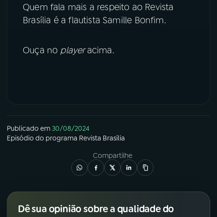
Quem fala mais a respeito ao Revista
YouTube
Facebook
Brasília é a flautista Samille Bonfim.
Instagram
X
Ouça no
player
acima.
TikTok
Publicado em
30/08/2024
Episódio
do programa
Revista Brasília
Compartilhe
Dê sua opinião sobre a qualidade do