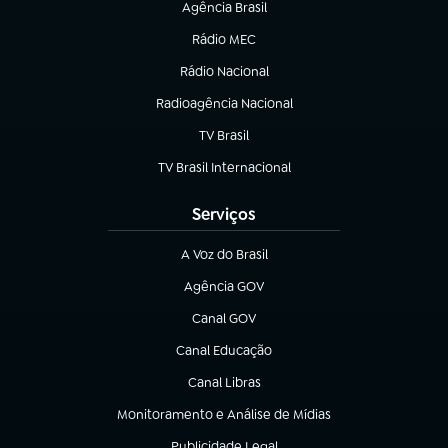
Agência Brasil
(abre em nova aba)
Rádio MEC
(abre em nova aba)
Rádio Nacional
Radioagência Nacional
(abre em nova aba)
TV Brasil
(abre em nova aba)
TV Brasil Internacional
(abre em nova aba)
Serviços
A Voz do Brasil
(abre em nova aba)
Agência GOV
(abre em nova aba)
Canal GOV
(abre em nova aba)
Canal Educação
(abre em nova aba)
Canal Libras
(abre em nova aba)
Monitoramento e Análise de Mídias
(abre em nova aba)
Publicidade Legal