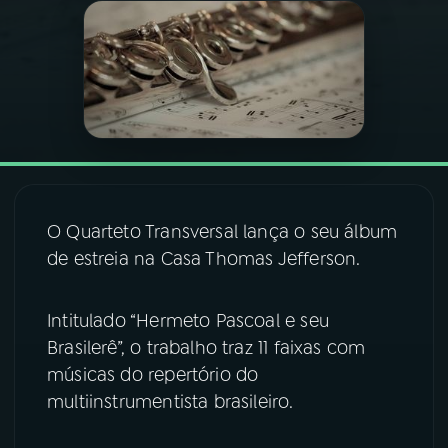
03
PROGRAMAÇÃO
04
PROGRAMAS
05
PODCASTS
O Quarteto Transversal lança o seu álbum
06
VIDEOCASTS
de estreia na Casa Thomas Jefferson.
07
ÚLTIMAS
Intitulado “Hermeto Pascoal e seu
Brasilerê”, o trabalho traz 11 faixas com
músicas do repertório do
08
FESTIVAL DE MÚSICA
multiinstrumentista brasileiro.
ACOMPANHE A RÁDIO NACIONAL