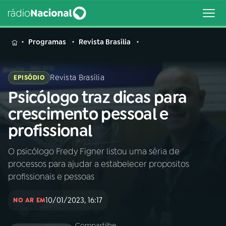
MENU
Programas
Revista Brasília
Revista Brasília
EPISÓDIO
Psicólogo traz dicas para
Buscar
na
crescimento pessoal e
Rádio
Buscar
profissional
Nacional
O psicólogo Fredy Figner listou uma séria de
AO VIVO
processos para ajudar a estabelecer propositos
profissionais e pessoas
01
INÍCIO
10/01/2023, 16:17
NO AR EM
02
A RÁDIO
Compartilhe