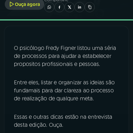
Ouça agora
03
PROGRAMAÇÃO
04
PROGRAMAS
O psicólogo Fredy Figner listou uma séria
05
PODCASTS
de processos para ajudar a estabelecer
propositos profissionais e pessoas.
06
VIDEOCASTS
Entre eles, listar e organizar as ideias são
fundamais para dar clareza ao processo
07
ÚLTIMAS
de realização de qualqure meta.
08
FESTIVAL DE MÚSICA
Essas e outras dicas estão na entrevista
desta edição. Ouça.
ACOMPANHE A RÁDIO NACIONAL