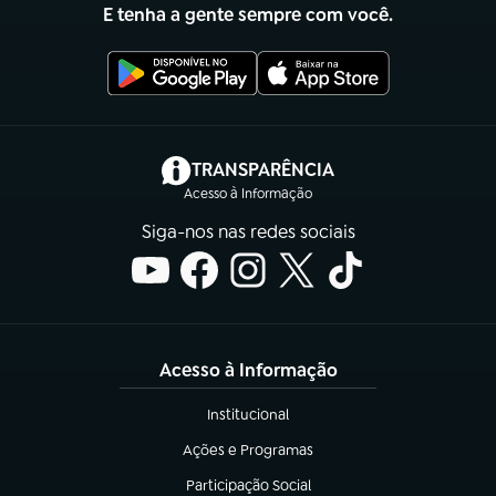
E tenha a gente sempre com você.
(abre em nova aba)
TRANSPARÊNCIA
Acesso à Informação
Siga-nos nas redes sociais
Acesso à Informação
Institucional
(abre em nova aba)
Ações e Programas
(abre em nova aba)
Participação Social
(abre em nova aba)