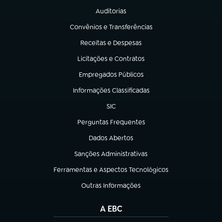
Auditorias
(abre em nova aba)
Convênios e Transferências
(abre em nova aba)
Receitas e Despesas
(abre em nova aba)
Licitações e Contratos
(abre em nova aba)
Empregados Públicos
(abre em nova aba)
Informações Classificadas
(abre em nova aba)
SIC
(abre em nova aba)
Perguntas Frequentes
(abre em nova aba)
Dados Abertos
(abre em nova aba)
Sanções Administrativas
(abre em nova aba)
Ferramentas e Aspectos Tecnológicos
(abre em nova aba)
Outras Informações
(abre em nova aba)
A EBC