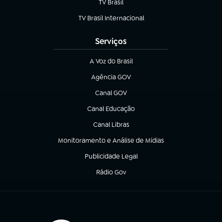
TV Brasil
(abre em nova aba)
TV Brasil Internacional
(abre em nova aba)
Serviços
A Voz do Brasil
(abre em nova aba)
Agência GOV
(abre em nova aba)
Canal GOV
(abre em nova aba)
Canal Educação
(abre em nova aba)
Canal Libras
(abre em nova aba)
Monitoramento e Análise de Mídias
(abre em nova aba)
Publicidade Legal
(abre em nova aba)
Rádio Gov
(abre em nova aba)